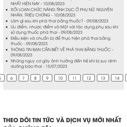
NHẤT HIỆN NAY - 10/08/2023
RỐI LOẠN CHỨC NĂNG TÌNH DỤC Ở PHỤ NỮ: NGUYÊN
NHÂN, TRIỆU CHỨNG - 10/08/2023
Làm gì sau khi phá thai bằng thuốc? - 09/08/2023
Ưu điểm, nhược điểm và Một vài tác dụng phụ sau khi
sử dụng thuốc phá thai - 09/08/2023
Điều kiện và chuẩn bị để thực hiện phá thai bằng
thuốc - 09/08/2023
THÔNG TIN BẠN CẦN BIẾT VỀ PHÁ THAI BẰNG THUỐC -
09/08/2023
Những nguy cơ gây ảnh hưởng đến trẻ khi bị suy dinh
dưỡng bào thai - 15/07/2023
5
6
7
8
9
10
11
12
13
14
THEO DÕI TIN TỨC VÀ DỊCH VỤ MỚI NHẤT