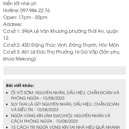
triển tốt nhé ạ!!
Hotline: 097 986 22 76
Open: 17pm - 20pm
Address:
Cơ sở 1: 396A Lê Văn Khương phường Thới An, quận
12.
Cơ sở 2: 43D Đặng Thúc Vịnh, Đông Thạnh, Hóc Môn
Cơ sở 3: 461 Lê Đức Thọ Phường 16 Gò Vấp (Sản phụ
khoa Mekong)
Bài viết khác:
ỐI VỠ SỚM: NGUYÊN NHÂN, DẤU HIỆU, CHẨN ĐOÁN VÀ
PHÒNG NGỪA - 10/08/2023
SUY THAI LÀ GÌ? NGUYÊN NHÂN, DẤU HIỆU, CHẨN ĐOÁN
VÀ ĐIỀU TRỊ - 10/08/2023
NGỨA VÙNG KÍN (ÂM ĐẠO/HỘ): NGUYÊN NHÂN VÀ
CÁCH PHÒNG NGỪA - 10/08/2023
15 CÁCH TRỊ NGỨA VÙNG KÍN TẠI NHÀ HIỆU QUẢ NHANH