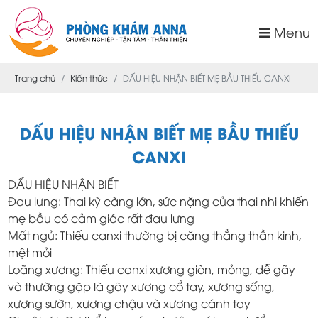
Menu
Trang chủ
Kiến thức
DẤU HIỆU NHẬN BIẾT MẸ BẦU THIẾU CANXI
DẤU HIỆU NHẬN BIẾT MẸ BẦU THIẾU
CANXI
DẤU HIỆU NHẬN BIẾT
Đau lưng: Thai kỳ càng lớn, sức nặng của thai nhi khiến
mẹ bầu có cảm giác rất đau lưng
Mất ngủ: Thiếu canxi thường bị căng thẳng thần kinh,
mệt mỏi
Loãng xương: Thiếu canxi xương giòn, mỏng, dễ gãy
và thường gặp là gãy xương cổ tay, xương sống,
xương sườn, xương chậu và xương cánh tay