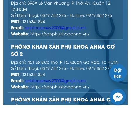
Địa chỉ: 396A Lê Văn Khương, P. Thới An, Quận 12,
Tp.HCM
Số Điện Thoại: 0379 782 276 - Hotline: 0979 862 276
MST:
0316341824
Email:
anhthuansvy2000@gmail.com
Website
: https://sanphukhoaanna.vn/
PHÒNG KHÁM SẢN PHỤ KHOA ANNA CƠ
SỞ 2
Địa chỉ: 461 Lê Đức Thọ, P 16, Quận Gò Vấp, Tp.HCM
Số Điện Thoại: 0379 782 276 - Hotline: 0979 862 276
Đặt
MST:
0316341824
lịch
Email:
anhthuansvy2000@gmail.com
Website
: https://sanphukhoaanna.vn/
PHÒNG KHÁM SẢN PHỤ KHOA ANNA CƠ
SỞ 3
Địa chỉ: 43D Đặng Thúc Vịnh, P. Đông Thạnh, H Hóc
Môn, Tp.HCM
Số Điện Thoại: 0379 782 276 - Hotline: 0979 862 276
Facebook