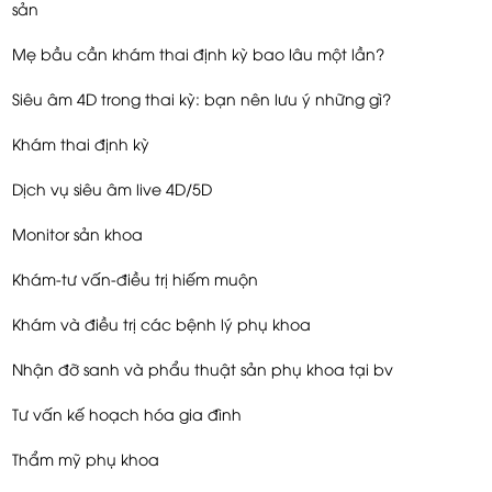
sản
Mẹ bầu cần khám thai định kỳ bao lâu một lần?
Siêu âm 4D trong thai kỳ: bạn nên lưu ý những gì?
Khám thai định kỳ
Dịch vụ siêu âm live 4D/5D
Monitor sản khoa
Khám-tư vấn-điều trị hiếm muộn
Khám và điều trị các bệnh lý phụ khoa
Nhận đỡ sanh và phẩu thuật sản phụ khoa tại bv
Tư vấn kế hoạch hóa gia đình
Thẩm mỹ phụ khoa