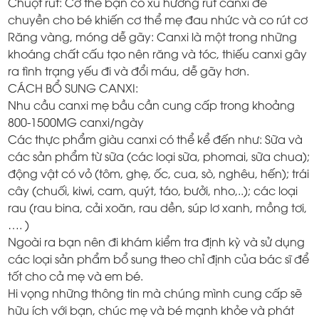
Chuột rút: Cơ thể bạn có xu hướng rút canxi để
chuyền cho bé khiến cơ thể mẹ đau nhức và co rút cơ
Răng vàng, móng dễ gãy: Canxi là một trong những
khoáng chất cấu tạo nên răng và tóc, thiếu canxi gây
ra tình trạng yếu đi và đổi máu, dễ gãy hơn.
CÁCH BỔ SUNG CANXI:
Nhu cầu canxi mẹ bầu cần cung cấp trong khoảng
800-1500MG canxi/ngày
Các thực phẩm giàu canxi có thể kể đến như: Sữa và
các sản phẩm từ sữa (các loại sữa, phomai, sữa chua);
động vật có vỏ (tôm, ghẹ, ốc, cua, sò, nghêu, hến); trái
cây (chuối, kiwi, cam, quýt, táo, bưởi, nho,..); các loại
rau (rau bina, cải xoăn, rau dền, súp lơ xanh, mồng tơi,
…. )
Ngoài ra bạn nên đi khám kiểm tra định kỳ và sử dụng
các loại sản phẩm bổ sung theo chỉ định của bác sĩ để
tốt cho cả mẹ và em bé.
Hi vọng những thông tin mà chúng mình cung cấp sẽ
hữu ích với bạn, chúc mẹ và bé mạnh khỏe và phát