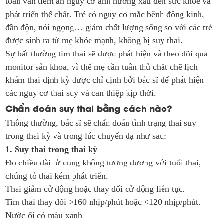
toàn vẫn tiềm ẩn nguy cơ ảnh hưởng xấu đến sức khỏe và
phát triển thể chất. Trẻ có nguy cơ mắc bệnh động kinh,
đần độn, nói ngọng… giảm chất lượng sống so với các trẻ
được sinh ra từ mẹ khỏe mạnh, không bị suy thai.
Sự bất thường tim thai sẽ được phát hiện và theo dõi qua
monitor sản khoa, vì thế mẹ cần tuân thủ chặt chẽ lịch
khám thai định kỳ được chỉ định bởi bác sĩ để phát hiện
các nguy cơ thai suy và can thiệp kịp thời.
Chẩn đoán suy thai bằng cách nào?
Thông thường, bác sĩ sẽ chẩn đoán tình trạng thai suy
trong thai kỳ và trong lúc chuyển dạ như sau:
1. Suy thai trong thai kỳ
Đo chiều dài tử cung không tương đương với tuổi thai,
chứng tỏ thai kém phát triển.
Thai giảm cử động hoặc thay đổi cử động liên tục.
Tim thai thay đổi >160 nhịp/phút hoặc <120 nhịp/phút.
Nước ối có màu xanh