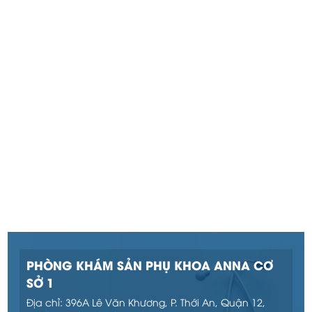
PHÒNG KHÁM SẢN PHỤ KHOA ANNA CƠ
SỞ 1
Địa chỉ: 396A Lê Văn Khương, P. Thới An, Quận 12,