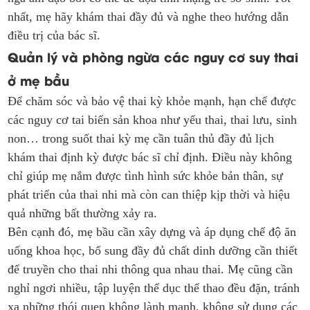
nhất, mẹ hãy khám thai đầy đủ và nghe theo hướng dẫn
điều trị của bác sĩ.
Quản lý và phòng ngừa các nguy cơ suy thai
ở mẹ bầu
Để chăm sóc và bảo vệ thai kỳ khỏe mạnh, hạn chế được
các nguy cơ tai biến sản khoa như yếu thai, thai lưu, sinh
non… trong suốt thai kỳ mẹ cần tuân thủ đầy đủ lịch
khám thai định kỳ được bác sĩ chỉ định. Điều này không
chỉ giúp mẹ nắm được tình hình sức khỏe bản thân, sự
phát triển của thai nhi mà còn can thiệp kịp thời và hiệu
quả những bất thường xảy ra.
Bên cạnh đó, mẹ bầu cần xây dựng và áp dụng chế độ ăn
uống khoa học, bổ sung đầy đủ chất dinh dưỡng cần thiết
để truyền cho thai nhi thông qua nhau thai. Mẹ cũng cần
nghỉ ngơi nhiều, tập luyện thể dục thể thao đều đặn, tránh
xa những thói quen không lành mạnh, không sử dụng các