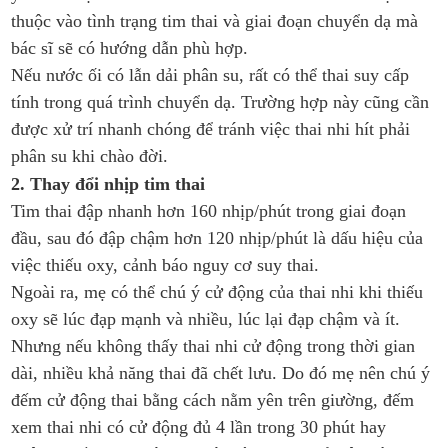
thuộc vào tình trạng tim thai và giai đoạn chuyển dạ mà
bác sĩ sẽ có hướng dẫn phù hợp.
Nếu nước ối có lẫn dải phân su, rất có thể thai suy cấp
tính trong quá trình chuyển dạ. Trường hợp này cũng cần
được xử trí nhanh chóng để tránh việc thai nhi hít phải
phân su khi chào đời.
2. Thay đổi nhịp tim thai
Tim thai đập nhanh hơn 160 nhịp/phút trong giai đoạn
đầu, sau đó đập chậm hơn 120 nhịp/phút là dấu hiệu của
việc thiếu oxy, cảnh báo nguy cơ suy thai.
Ngoài ra, mẹ có thể chú ý cử động của thai nhi khi thiếu
oxy sẽ lúc đạp mạnh và nhiều, lúc lại đạp chậm và ít.
Nhưng nếu không thấy thai nhi cử động trong thời gian
dài, nhiều khả năng thai đã chết lưu. Do đó mẹ nên chú ý
đếm cử động thai bằng cách nằm yên trên giường, đếm
xem thai nhi có cử động đủ 4 lần trong 30 phút hay