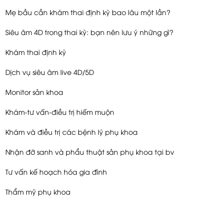
Mẹ bầu cần khám thai định kỳ bao lâu một lần?
Siêu âm 4D trong thai kỳ: bạn nên lưu ý những gì?
Khám thai định kỳ
Dịch vụ siêu âm live 4D/5D
Monitor sản khoa
Khám-tư vấn-điều trị hiếm muộn
Khám và điều trị các bệnh lý phụ khoa
Nhận đỡ sanh và phẩu thuật sản phụ khoa tại bv
Tư vấn kế hoạch hóa gia đình
Thẩm mỹ phụ khoa