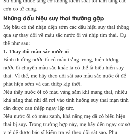
Sử dụng thuốc tăng cơ không kiểm soát tốt làm tăng các
cơn co tử cung.
Những dấu hiệu suy thai thường gặp
Mẹ bầu có thể nhận diện sớm các dấu hiệu suy thai thông
qua sự thay đổi về màu sắc nước ối và nhịp tim thai. Cụ
thể như sau:
1. Thay đổi màu sắc nước ối
Bình thường nước ối có màu trắng trong, hiện tượng
nước ối chuyển màu sắc khác lạ có thể là biểu hiện suy
thai. Vì thế, mẹ hãy theo dõi sát sao màu sắc nước ối để
phát hiện sớm và can thiệp kịp thời.
Nếu thấy nước ối có màu vàng sẫm khi mang thai, nhiều
khả năng thai nhi đã rơi vào tình huống suy thai mạn tính
cần được can thiệp ngay lập tức.
Nếu nước ối có màu xanh, khả năng mẹ đã có biểu hiện
thai bị suy. Trong trường hợp này, mẹ hãy đến ngay cơ sở
y tế để được bác sĩ kiểm tra và theo dõi sát sao. Phụ