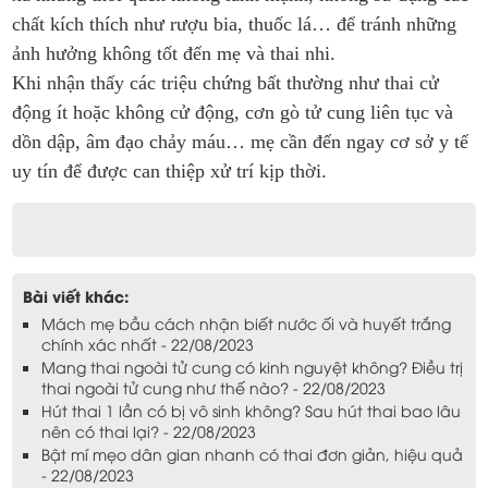
chất kích thích như rượu bia, thuốc lá… để tránh những
ảnh hưởng không tốt đến mẹ và thai nhi.
Khi nhận thấy các triệu chứng bất thường như thai cử
động ít hoặc không cử động, cơn gò tử cung liên tục và
dồn dập, âm đạo chảy máu… mẹ cần đến ngay cơ sở y tế
uy tín để được can thiệp xử trí kịp thời.
Bài viết khác:
Mách mẹ bầu cách nhận biết nước ối và huyết trắng
chính xác nhất - 22/08/2023
Mang thai ngoài tử cung có kinh nguyệt không? Điều trị
thai ngoài tử cung như thế nào? - 22/08/2023
Hút thai 1 lần có bị vô sinh không? Sau hút thai bao lâu
nên có thai lại? - 22/08/2023
Bật mí mẹo dân gian nhanh có thai đơn giản, hiệu quả
- 22/08/2023