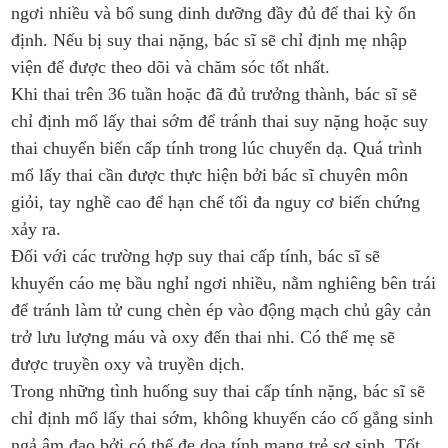
ngơi nhiều và bổ sung dinh dưỡng đầy đủ để thai kỳ ổn
định. Nếu bị suy thai nặng, bác sĩ sẽ chỉ định mẹ nhập
viện để được theo dõi và chăm sóc tốt nhất.
Khi thai trên 36 tuần hoặc đã đủ trưởng thành, bác sĩ sẽ
chỉ định mổ lấy thai sớm để tránh thai suy nặng hoặc suy
thai chuyển biến cấp tính trong lúc chuyển dạ. Quá trình
mổ lấy thai cần được thực hiện bởi bác sĩ chuyên môn
giỏi, tay nghề cao để hạn chế tối đa nguy cơ biến chứng
xảy ra.
Đối với các trường hợp suy thai cấp tính, bác sĩ sẽ
khuyến cáo mẹ bầu nghỉ ngơi nhiều, nằm nghiêng bên trái
để tránh làm tử cung chèn ép vào động mạch chủ gây cản
trở lưu lượng máu và oxy đến thai nhi. Có thể mẹ sẽ
được truyền oxy và truyền dịch.
Trong những tình huống suy thai cấp tính nặng, bác sĩ sẽ
chỉ định mổ lấy thai sớm, không khuyến cáo cố gắng sinh
ngả âm đạo bởi có thể đe dọa tính mạng trẻ sơ sinh. Tốt