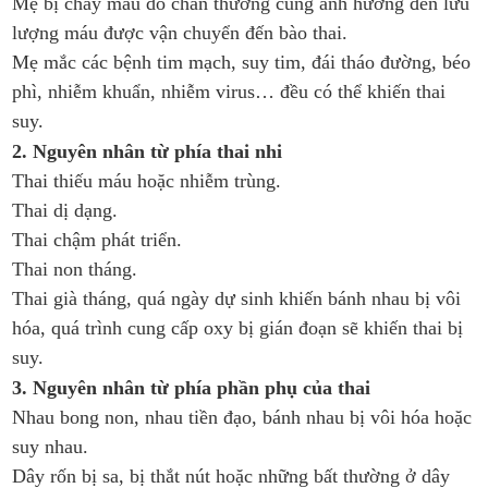
Mẹ bị chảy máu do chấn thương cũng ảnh hưởng đến lưu
lượng máu được vận chuyển đến bào thai.
Mẹ mắc các bệnh tim mạch, suy tim, đái tháo đường, béo
phì, nhiễm khuẩn, nhiễm virus… đều có thể khiến thai
suy.
2. Nguyên nhân từ phía thai nhi
Thai thiếu máu hoặc nhiễm trùng.
Thai dị dạng.
Thai chậm phát triển.
Thai non tháng.
Thai già tháng, quá ngày dự sinh khiến bánh nhau bị vôi
hóa, quá trình cung cấp oxy bị gián đoạn sẽ khiến thai bị
suy.
3. Nguyên nhân từ phía phần phụ của thai
Nhau bong non, nhau tiền đạo, bánh nhau bị vôi hóa hoặc
suy nhau.
Dây rốn bị sa, bị thắt nút hoặc những bất thường ở dây