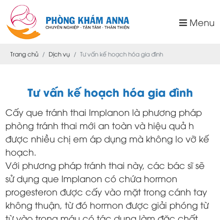
Menu
Trang chủ
Dịch vụ
Tư vấn kế hoạch hóa gia đình
Tư vấn kế hoạch hóa gia đình
Cấy que tránh thai Implanon là phương pháp
phòng tránh thai mới an toàn và hiệu quả h
được nhiều chị em áp dụng mà không lo vỡ kế
hoạch.
Với phương pháp tránh thai này, các bác sĩ sẽ
sử dụng que Implanon có chứa hormon
progesteron được cấy vào mặt trong cánh tay
không thuận, từ đó hormon được giải phóng từ
từ vào trong máu có tác dụng làm đặc chất