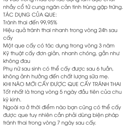
nhầy cổ tử cung ngăn cản tinh trùng gặp trứng.
TÁC DỤNG CỦA QUE:
Tránh thai đến 99,95%
Hiệu quả tránh thai nhanh trong vòng 24h sau
cấy
Một que cấy có tác dụng trong vòng 3 năm
Kỹ thuật cấy đơn giản, nhanh chóng, gần như
không đau
Phụ nữ sau sinh có thể cấy được sau 6 tuần,
không ảnh hưởng đến chất lượng sữa mẹ.
KHI NÀO MỚI CẤY ĐƯỢC QUE CẤY TRÁNH THAI
Tốt nhất là trong vòng 5 ngày đầu tiên của chu
kỳ kinh.
Ngoài ra ở thời điểm nào bạn cũng có thể cấy
được que tuy nhiên cần phải dùng biện pháp
tránh thai trong vòng 7 ngày sau cấy.