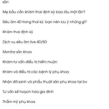
sản
Mẹ bầu cần khám thai định kỳ bao lâu một lần?
Siêu âm 4D trong thai kỳ: bạn nên lưu ý những gì?
Khám thai định kỳ
Dịch vụ siêu âm live 4D/5D
Monitor sản khoa
Khám-tư vấn-điều trị hiếm muộn
Khám và điều trị các bệnh lý phụ khoa
Nhận đỡ sanh và phẩu thuật sản phụ khoa tại bv
Tư vấn kế hoạch hóa gia đình
Thẩm mỹ phụ khoa