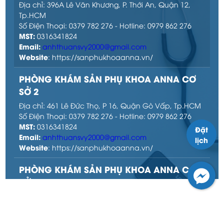
Địa chỉ: 396A Lê Văn Khương, P. Thới An, Quận 12,
Tp.HCM
Số Điện Thoại: 0379 782 276 - Hotline: 0979 862 276
MST:
0316341824
Email:
anhthuansvy2000@gmail.com
Website
: https://sanphukhoaanna.vn/
PHÒNG KHÁM SẢN PHỤ KHOA ANNA CƠ
SỞ 2
Địa chỉ: 461 Lê Đức Thọ, P 16, Quận Gò Vấp, Tp.HCM
Số Điện Thoại: 0379 782 276 - Hotline: 0979 862 276
MST:
0316341824
Đặt
Email:
anhthuansvy2000@gmail.com
lịch
Website
: https://sanphukhoaanna.vn/
PHÒNG KHÁM SẢN PHỤ KHOA ANNA CƠ
SỞ 3
Địa chỉ: 43D Đặng Thúc Vịnh, P. Đông Thạnh, H Hóc
Môn, Tp.HCM
Số Điện Thoại: 0379 782 276 - Hotline: 0979 862 276