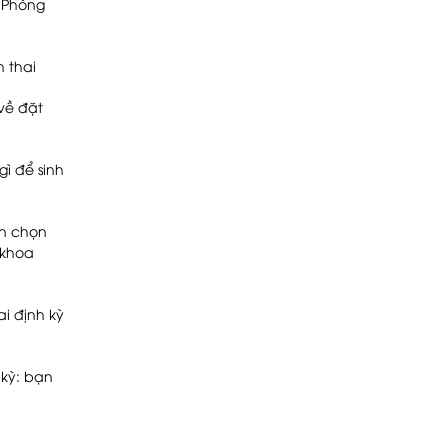
i Phòng
h thai
về đặt
ì để sinh
ạn chọn
 khoa
i định kỳ
 kỳ: bạn