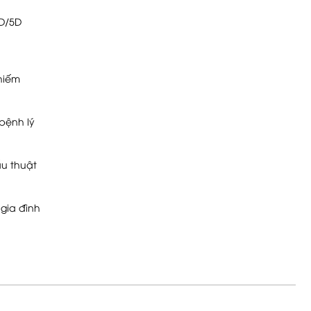
4D/5D
 hiếm
bệnh lý
u thuật
gia đình