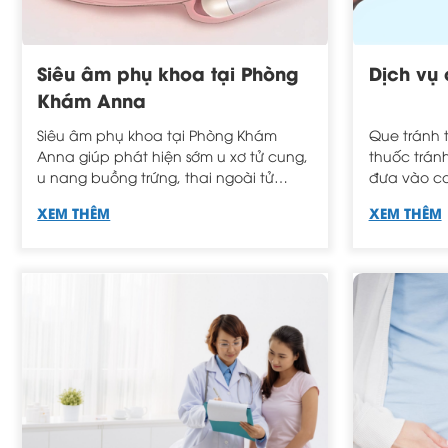
Siêu âm phụ khoa tại Phòng
Dịch vụ 
Khám Anna
Siêu âm phụ khoa tại Phòng Khám
Que tránh 
Anna giúp phát hiện sớm u xơ tử cung,
thuốc trán
u nang buồng trứng, thai ngoài tử
đưa vào cơ
cung và nhiều bệnh lý khác, mang lại
trình cấy, 
XEM THÊM
XEM THÊM
sự an tâm cho sức khỏe sinh sản.
ngăn chặn s
trong thời g