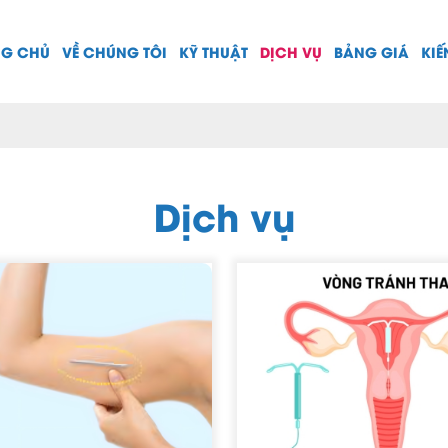
NG CHỦ
VỀ CHÚNG TÔI
KỸ THUẬT
DỊCH VỤ
BẢNG GIÁ
KIẾ
Dịch vụ