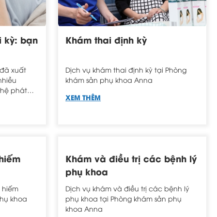
i kỳ: bạn
Khám thai định kỳ
 đã xuất
Dịch vụ khám thai định kỳ tại Phòng
nhiều
khám sản phụ khoa Anna
ghệ phát
XEM THÊM
g được cho