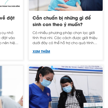
 về đặt
Cần chuẩn bị những gì để
sinh con theo ý muốn?
g cụ nhỏ
Có nhiều phương pháp chọn lọc giới
c đặt vào
tính thai nhi. Các cách được giới thiệu
o nên hiệu
dưới đây có thể hỗ trợ cho quá trình
g nhiều
sinh con theo ý muốn của gia đình
XEM THÊM
bạn.