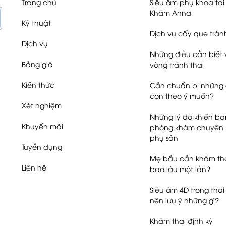
Trang chủ
Siêu âm phụ khoa tạ
Khám Anna
Kỹ thuật
Dịch vụ cấy que trán
Dịch vụ
Những điều cần biết 
Bảng giá
vòng tránh thai
Kiến thức
Cần chuẩn bị những g
con theo ý muốn?
Xét nghiệm
Những lý do khiến b
Khuyến mãi
phòng khám chuyên
phụ sản
Tuyển dụng
Mẹ bầu cần khám tha
Liên hệ
bao lâu một lần?
Siêu âm 4D trong thai
nên lưu ý những gì?