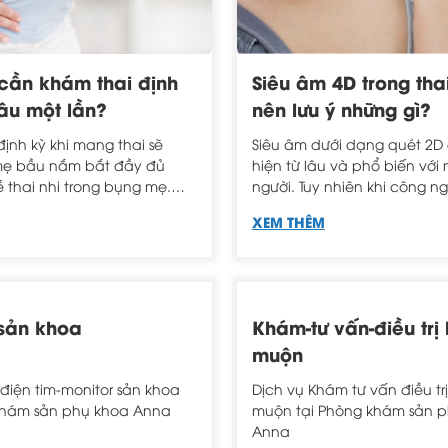
cần khám thai định
Siêu âm 4D trong tha
âu một lần?
nên lưu ý những gì?
ịnh kỳ khi mang thai sẽ
Siêu âm dưới dạng quét 2D
mẹ bầu nắm bắt đầy đủ
hiện từ lâu và phổ biến với 
ề thai nhi trong bụng mẹ.
người. Tuy nhiên khi công n
trọng là Mẹ phải biết các
triển siêu âm 4D và 3D cũn
XEM THÊM
kiểm tra khác nhau trong
ra mắt.
.