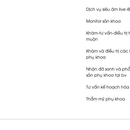
Khám thai định kỳ
Dịch vụ siêu âm live 
Monitor sản khoa
Khám-tư vấn-điều trị
muộn
Khám và điều trị các 
phụ khoa
Nhận đỡ sanh và phẩ
sản phụ khoa tại bv
Tư vấn kế hoạch hóa 
Thẩm mỹ phụ khoa