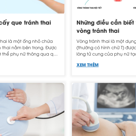
cấy que tránh thai
Những điều cần biết
vòng tránh thai
thai là một ống nhỏ chứa
Vòng tránh thai là một dụn
h thai nằm bên trong. Được
(thường có hình chữ T) đượ
 thể phụ nữ thông qua quá
lòng tử cung của phụ nữ tạ
que tránh thai có khả năng
quả tránh thai kéo dài tron
XEM THÊM
ự thụ tinh và giữ hiệu quả
năm.
ian dài.