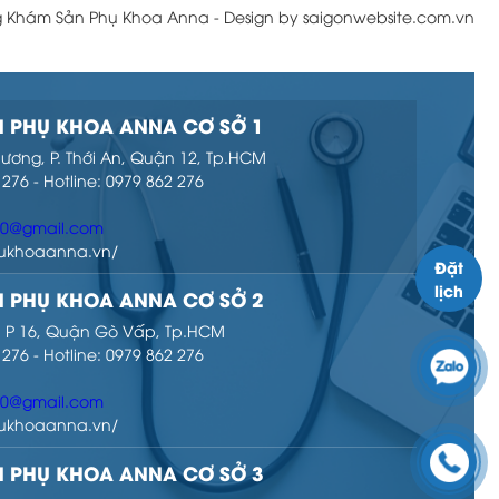
g Khám Sản Phụ Khoa Anna - Design by saigonwebsite.com.vn
 PHỤ KHOA ANNA CƠ SỞ 1
hương, P. Thới An, Quận 12, Tp.HCM
 276 - Hotline: 0979 862 276
Đặt
lịch
00@gmail.com
phukhoaanna.vn/
 PHỤ KHOA ANNA CƠ SỞ 2
ọ, P 16, Quận Gò Vấp, Tp.HCM
 276 - Hotline: 0979 862 276
00@gmail.com
phukhoaanna.vn/