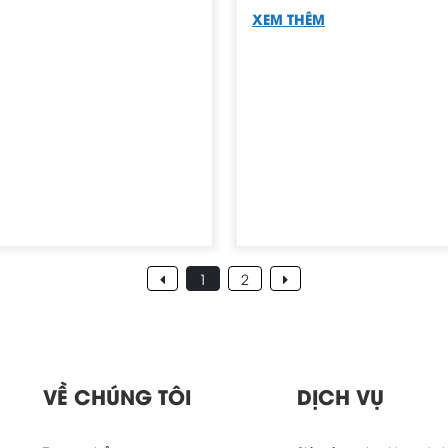
 sản khoa
Khám-tư vấn-điều trị
muộn
điện tim-monitor sản khoa
Dịch vụ Khám tư vấn điều tr
khám sản phụ khoa Anna
muộn tại Phòng khám sản 
Anna
XEM THÊM
1
2
VỀ CHÚNG TÔI
DỊCH VỤ