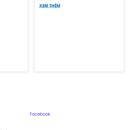
 hiếm
Khám và điều trị các bệnh lý
phụ khoa
ị hiếm
Dịch vụ khám và điều trị các bệnh lý
phụ khoa
phụ khoa tại Phòng khám sản phụ
khoa Anna
XEM THÊM