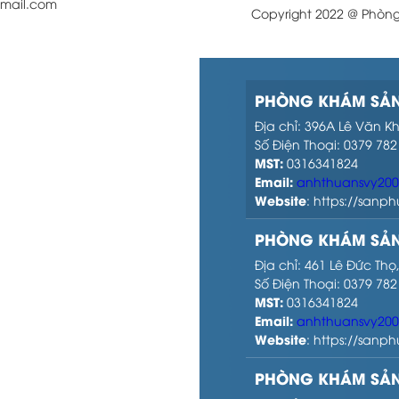
sanphukhoaanna@gmail.com
Copyright 2022 @ Phòn
979862276
PHÒNG KHÁM SẢN
Địa chỉ: 396A Lê Văn K
Số Điện Thoại: 0379 782
MST:
0316341824
Email:
anhthuansvy20
Website
: https://san
PHÒNG KHÁM SẢN
Địa chỉ: 461 Lê Đức Th
Số Điện Thoại: 0379 782
MST:
0316341824
Email:
anhthuansvy20
Website
: https://san