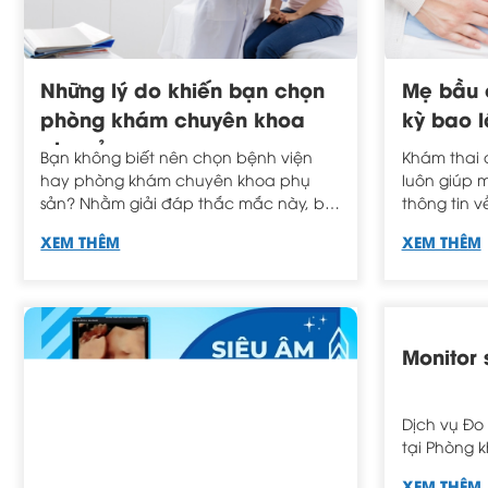
Những lý do khiến bạn chọn
Mẹ bầu 
phòng khám chuyên khoa
kỳ bao l
phụ sản
Bạn không biết nên chọn bệnh viện
Khám thai đ
hay phòng khám chuyên khoa phụ
luôn giúp 
sản? Nhằm giải đáp thắc mắc này, bài
thông tin v
viết dưới đây sẽ nêu rõ ưu điểm, nhược
Điều quan 
XEM THÊM
XEM THÊM
điểm của từng nơi
giai đoạn 
suốt thai kỳ