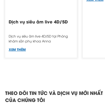
Dịch vụ siêu âm live 4D/5D
Monitor
Dịch vụ siêu âm live 4D/5D tại Phòng
Dịch vụ Đo 
khám sản phụ khoa Anna
tại Phòng 
XEM THÊM
XEM THÊM
THEO DÕI TIN TỨC VÀ DỊCH VỤ MỚI NHẤT
CỦA CHÚNG TÔI