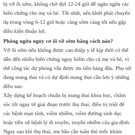
bị vỡ ối sớm, không chờ đợi 12-24 giờ để ngăn ngừa các
biến chứng cho mẹ và bé. Tốt nhất, nên khởi phát chuyển
dạ trong vòng 6-12 giờ hoặc càng sớm càng tốt nếu gặp
điều kiện thuận lợi.
Phòng ngừa nguy cơ ối vỡ sớm bằng cách nào?
Vỡ ối sớm nếu không được can thiệp y tế kịp thời có thể
dẫn đến nhiều biến chứng nguy hiểm cho cả mẹ và bé, vì
thế công tác dự phòng vẫn được ưu tiên hàng đầu. Phụ nữ
đang mang thai và có dự định mang thai cần lưu ý những
điều sau:
Xây dựng kế hoạch chuẩn bị mang thai khoa học, chăm
sóc tốt ngay từ giai đoạn trước thụ thai, điều trị triệt để
các bệnh mạn tính, viêm nhiễm, viêm đường sinh dục
hoặc tiền sử bệnh lý di truyền, truyền nhiễm của gia đình.
Ngay sau khi thụ thai, mẹ bầu cần tuân thủ mốc khám