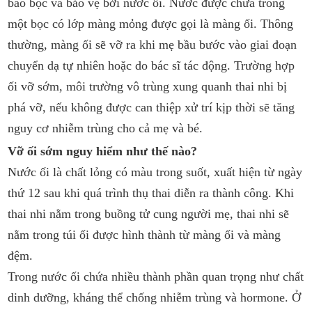
bao bọc và bảo vệ bởi nước ối. Nước được chứa trong
một bọc có lớp màng mỏng được gọi là màng ối. Thông
thường, màng ối sẽ vỡ ra khi mẹ bầu bước vào giai đoạn
chuyển dạ tự nhiên hoặc do bác sĩ tác động. Trường hợp
ối vỡ sớm, môi trường vô trùng xung quanh thai nhi bị
phá vỡ, nếu không được can thiệp xử trí kịp thời sẽ tăng
nguy cơ nhiễm trùng cho cả mẹ và bé.
Vỡ ối sớm nguy hiểm như thế nào?
Nước ối là chất lỏng có màu trong suốt, xuất hiện từ ngày
thứ 12 sau khi quá trình thụ thai diễn ra thành công. Khi
thai nhi nằm trong buồng tử cung người mẹ, thai nhi sẽ
nằm trong túi ối được hình thành từ màng ối và màng
đệm.
Trong nước ối chứa nhiều thành phần quan trọng như chất
dinh dưỡng, kháng thể chống nhiễm trùng và hormone. Ở