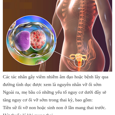
Các tác nhân gây viêm nhiễm âm đạo hoặc bệnh lây qua
đường tình dục được xem là nguyên nhân vỡ ối sớm
Ngoài ra, mẹ bầu có những yếu tố nguy cơ dưới đây sẽ
tăng nguy cơ ối vỡ sớm trong thai kỳ, bao gồm:
Tiền sử ối vỡ non hoặc sinh non ở lần mang thai trước.