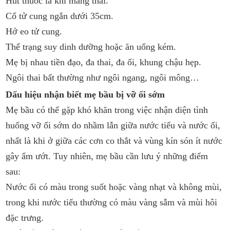
Hút thuốc lá khi mang thai.
Cổ tử cung ngắn dưới 35cm.
Hở eo tử cung.
Thể trạng suy dinh dưỡng hoặc ăn uống kém.
Mẹ bị nhau tiền đạo, đa thai, đa ối, khung chậu hẹp.
Ngôi thai bất thường như ngôi ngang, ngôi mông…
Dấu hiệu nhận biết mẹ bầu bị vỡ ối sớm
Mẹ bầu có thể gặp khó khăn trong việc nhận diện tình
huống vỡ ối sớm do nhầm lẫn giữa nước tiểu và nước ối,
nhất là khi ở giữa các cơn co thắt và vùng kín són ít nước
gây ẩm ướt. Tuy nhiên, mẹ bầu cần lưu ý những điểm
sau:
Nước ối có màu trong suốt hoặc vàng nhạt và không mùi,
trong khi nước tiểu thường có màu vàng sẫm và mùi hôi
đặc trưng.