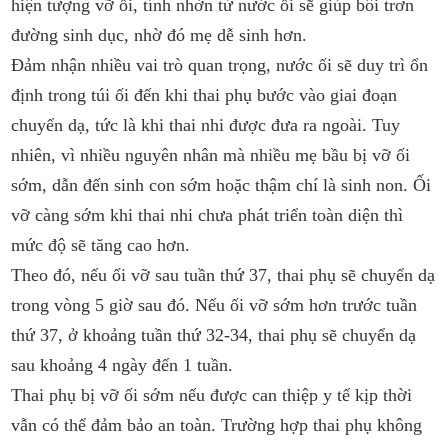
hiện tượng vỡ ối, tính nhờn từ nước ối sẽ giúp bôi trơn
đường sinh dục, nhờ đó mẹ dễ sinh hơn.
Đảm nhận nhiều vai trò quan trọng, nước ối sẽ duy trì ổn
định trong túi ối đến khi thai phụ bước vào giai đoạn
chuyển dạ, tức là khi thai nhi được đưa ra ngoài. Tuy
nhiên, vì nhiều nguyên nhân mà nhiều mẹ bầu bị vỡ ối
sớm, dẫn đến sinh con sớm hoặc thậm chí là sinh non. Ối
vỡ càng sớm khi thai nhi chưa phát triển toàn diện thì
mức độ sẽ tăng cao hơn.
Theo đó, nếu ối vỡ sau tuần thứ 37, thai phụ sẽ chuyển dạ
trong vòng 5 giờ sau đó. Nếu ối vỡ sớm hơn trước tuần
thứ 37, ở khoảng tuần thứ 32-34, thai phụ sẽ chuyển dạ
sau khoảng 4 ngày đến 1 tuần.
Thai phụ bị vỡ ối sớm nếu được can thiệp y tế kịp thời
vẫn có thể đảm bảo an toàn. Trường hợp thai phụ không