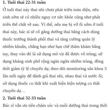
1. Tuổi thai 22-31 tuần
Ở tuổi thai này thai nhi chưa phát triển toàn diện, nếu
sinh sớm sẽ có nhiều nguy cơ sức khỏe cũng như phát
triển thể chất về sau. Vì thế, nếu mẹ bị vỡ ối sớm ở tuổi
thai này, bác sĩ sẽ cố gắng dưỡng thai bằng cách dùng
thuốc trưởng thành phổi thai và tăng cường quản lý
nhiễm khuẩn, chẳng hạn như hạn chế thăm khám bằng
tay, thay vào đó là sử dụng mỏ vịt đã được vô trùng; sử
dụng kháng sinh phổ rộng ngăn ngừa nhiễm trùng, đồng
thời giảm tỷ lệ chuyển dạ; theo dõi monitoring sản khoa 3
lần mỗi ngày để đánh giá thai nhi, nhau thai và nước ối;
sử dụng thuốc co thắt khi xuất hiện hiện tượng co thắt
chuyển dạ…
2. Tuổi thai 32-33 tuần
Bác sĩ vẫn ưu tiên chăm sóc và nuôi dưỡng thai trong thời