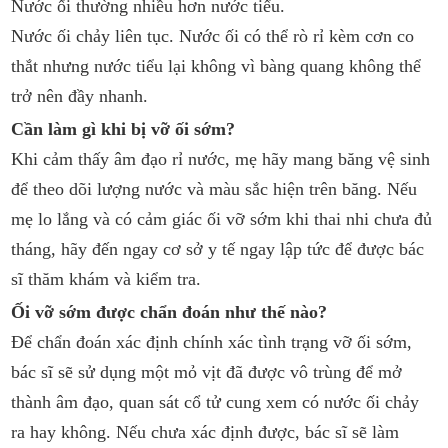
Nước ối thường nhiều hơn nước tiểu.
Nước ối chảy liên tục. Nước ối có thể rò rỉ kèm cơn co
thắt nhưng nước tiểu lại không vì bàng quang không thể
trở nên đầy nhanh.
Cần làm gì khi bị vỡ ối sớm?
Khi cảm thấy âm đạo rỉ nước, mẹ hãy mang băng vệ sinh
để theo dõi lượng nước và màu sắc hiện trên băng. Nếu
mẹ lo lắng và có cảm giác ối vỡ sớm khi thai nhi chưa đủ
tháng, hãy đến ngay cơ sở y tế ngay lập tức để được bác
sĩ thăm khám và kiểm tra.
Ối vỡ sớm được chẩn đoán như thế nào?
Để chẩn đoán xác định chính xác tình trạng vỡ ối sớm,
bác sĩ sẽ sử dụng một mỏ vịt đã được vô trùng để mở
thành âm đạo, quan sát cổ tử cung xem có nước ối chảy
ra hay không. Nếu chưa xác định được, bác sĩ sẽ làm