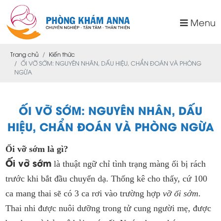
Menu
Trang chủ
Kiến thức
ỐI VỠ SỚM: NGUYÊN NHÂN, DẤU HIỆU, CHẨN ĐOÁN VÀ PHÒNG
NGỪA
ỐI VỠ SỚM: NGUYÊN NHÂN, DẤU
HIỆU, CHẨN ĐOÁN VÀ PHÒNG NGỪA
Ối vỡ sớm là gì?
Ối vỡ sớm
là thuật ngữ chỉ tình trạng màng ối bị rách
trước khi bắt đầu chuyển dạ. Thống kê cho thấy, cứ 100
ca mang thai sẽ có 3 ca rơi vào trường hợp
vỡ ối sớm
.
Thai nhi được nuôi dưỡng trong tử cung người mẹ, được