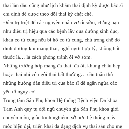
thai lần đầu cũng như lịch khám thai định kỳ được bác sĩ
chỉ định để được theo dõi thai kỳ chặt chẽ.
Điều trị triệt để các nguyên nhân vỡ ối sớm, chẳng hạn
như điều trị hiệu quả các bệnh lây qua đường sinh dục,
khâu eo tử cung nếu bị hở eo tử cung, chú trọng chế độ
dinh dưỡng khi mang thai, nghỉ ngơi hợp lý, không hút
thuốc lá… là cách phòng tránh ối vỡ sớm.
Những trường hợp mang đa thai, đa ối, khung chậu hẹp
hoặc thai nhi có ngôi thai bất thường… cần tuân thủ
những hướng dẫn điều trị của bác sĩ để ngăn ngừa các
yếu tố nguy cơ.
Trung tâm Sản Phụ khoa Hệ thống Bệnh viện Đa khoa
Tâm Anh quy tụ đội ngũ chuyên gia Sản Phụ khoa giỏi
chuyên môn, giàu kinh nghiệm, sở hữu hệ thống máy
móc hiện đại, triển khai đa dạng dịch vụ thai sản cho mẹ