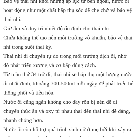
Bảo vệ thai nhi khỏi những áp lực từ bên ngoài, nước ối
hoạt động như một chất hấp thụ sốc để che chở và bảo vệ
thai nhi.
Giữ ấm và duy trì nhiệt độ ổn định cho thai nhi.
Chứa kháng thể tạo nên môi trường vô khuẩn, bảo vệ thai
nhi trong suốt thai kỳ.
Thai nhi di chuyển tự do trong môi trường dịch ối, nhờ
đó phát triển xương và cơ bắp đúng cách.
Từ tuần thứ 34 trở đi, thai nhi sẽ hấp thụ một lượng nước
ối nhất định, khoảng 300-500ml mỗi ngày để phát triển hệ
thống phổi và tiêu hóa.
Nước ối cũng ngăn không cho dây rốn bị nén để di
chuyển thức ăn và oxy từ nhau thai đến thai nhi dễ dàng,
nhanh chóng hơn.
Nước ối còn hỗ trợ quá trình sinh nở ở mẹ bởi khi xảy ra