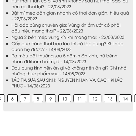
Hút thai 1 lần có bị vô sinh không? Sau hút thai bao lâu
nên có thai lại? - 22/08/2023
Bật mí mẹo dân gian nhanh có thai đơn giản, hiệu quả
- 22/08/2023
Hỏi đáp cùng chuyên gia: Vùng kín ẩm ướt có phải
dấu hiệu mang thai? - 22/08/2023
Ngứa 2 bên mép vùng kín khi mang thai: - 22/08/2023
Cấy que tránh thai bao lâu thì có tác dụng? Khi nào
quan hệ được? - 14/08/2023
Ra máu bất thường sau 5 năm mãn kinh, nữ bệnh
nhân đi khám bất ngờ - 14/08/2023
Đau bụng kinh nên ăn gì và không nên ăn gì? Ghi nhớ
những thực phẩm sau - 14/08/2023
TẮC TIA SỮA SAU SINH: NGUYÊN NHÂN VÀ CÁCH KHẮC
PHỤC - 14/08/2023
5
6
7
8
9
10
11
12
13
14