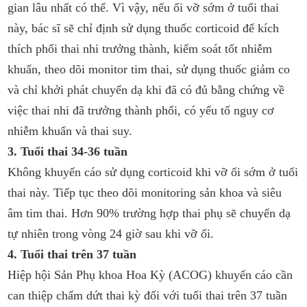
gian lâu nhất có thể. Vì vậy, nếu ối vỡ sớm ở tuổi thai
này, bác sĩ sẽ chỉ định sử dụng thuốc corticoid để kích
thích phổi thai nhi trưởng thành, kiểm soát tốt nhiễm
khuẩn, theo dõi monitor tim thai, sử dụng thuốc giảm co
và chỉ khởi phát chuyển dạ khi đã có đủ bằng chứng về
việc thai nhi đã trưởng thành phổi, có yếu tố nguy cơ
nhiễm khuẩn và thai suy.
3. Tuổi thai 34-36 tuần
Không khuyến cáo sử dụng corticoid khi vỡ ối sớm ở tuổi
thai này. Tiếp tục theo dõi monitoring sản khoa và siêu
âm tim thai. Hơn 90% trường hợp thai phụ sẽ chuyển dạ
tự nhiên trong vòng 24 giờ sau khi vỡ ối.
4. Tuổi thai trên 37 tuần
Hiệp hội Sản Phụ khoa Hoa Kỳ (ACOG) khuyến cáo cần
can thiệp chấm dứt thai kỳ đối với tuổi thai trên 37 tuần