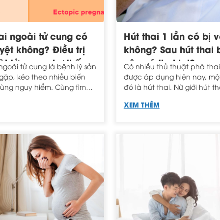
i ngoài tử cung có
Hút thai 1 lần có bị v
yệt không? Điều trị
không? Sau hút thai 
ài tử cung như thế
nên có thai lại?
ngoài tử cung là bệnh lý sản
Có nhiều thủ thuật phá tha
gặp, kéo theo nhiều biến
được áp dụng hiện nay, một
ùng nguy hiểm. Cùng tìm
đó là hút thai. Nữ giới hút th
mang thai ngoài tử cung có
bị vô sinh không là lo lắng 
XEM THÊM
t không nhé!
chị em.