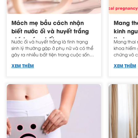
Mách mẹ bầu cách nhận
Mang tha
biết nước ối và huyết trắng
kinh ngu
chính xác nhất
thai ngo
Nước ối và huyết trắng là tình trạng
Mang thai 
nào?
sinh lý thường gặp ở phụ nữ và có thể
khoa hiếm 
gây ra nhiều bất tiện trong cuộc sống
chứng vô c
hàng ngày. Để giúp bạn hiểu rõ hơn và
hiểu ngay 
XEM THÊM
XEM THÊM
phân biệt chúng, chúng tôi đã tổng
kinh nguyệ
hợp cách nhận biết nước ối và huyết
trắng trong bài viết bên dưới.