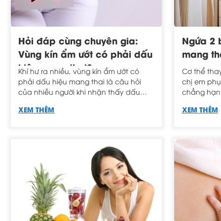
Hỏi đáp cùng chuyên gia:
Ngứa 2 
Vùng kín ẩm ướt có phải dấu
mang th
hiệu mang thai?
Khí hư ra nhiều, vùng kín ẩm ướt có
Cơ thể thay
phải dấu hiệu mang thai là câu hỏi
chị em phụ 
của nhiều người khi nhận thấy dấu
chẳng hạn
hiệu bất thường này. Để giải đáp rõ
vùng kín kh
XEM THÊM
XEM THÊM
hơn về việc vùng kín ẩm ướt và ra
nhiều khí hư, mời bạn tham khảo thông
tin sau.