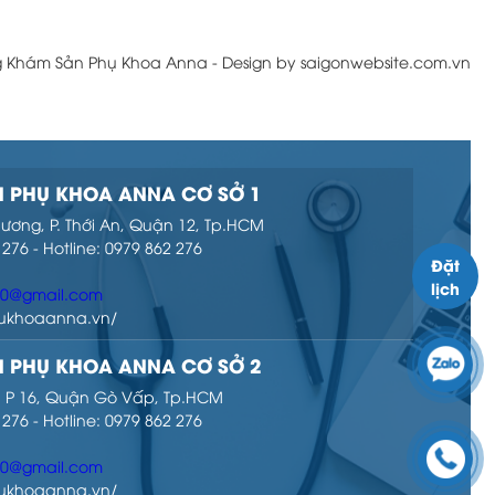
g Khám Sản Phụ Khoa Anna - Design by saigonwebsite.com.vn
 PHỤ KHOA ANNA CƠ SỞ 1
hương, P. Thới An, Quận 12, Tp.HCM
 276 - Hotline: 0979 862 276
Đặt
lịch
00@gmail.com
phukhoaanna.vn/
 PHỤ KHOA ANNA CƠ SỞ 2
ọ, P 16, Quận Gò Vấp, Tp.HCM
 276 - Hotline: 0979 862 276
00@gmail.com
phukhoaanna.vn/