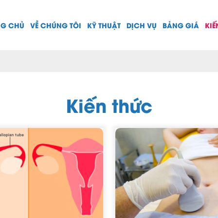
NG CHỦ
VỀ CHÚNG TÔI
KỸ THUẬT
DỊCH VỤ
BẢNG GIÁ
KIẾ
Kiến thức