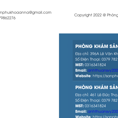
sanphukhoaanna@gmail.com
Copyright 2022 @ Phòn
979862276
PHÒNG KHÁM SẢN
Địa chỉ: 396A Lê Văn K
Số Điện Thoại: 0379 782
MST:
0316341824
Email:
anhthuansvy20
Website
: https://san
PHÒNG KHÁM SẢN
Địa chỉ: 461 Lê Đức Th
Số Điện Thoại: 0379 782
MST:
0316341824
Email:
anhthuansvy20
Website
: https://san