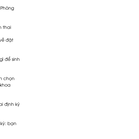
i Phòng
h thai
về đặt
ì để sinh
ạn chọn
 khoa
i định kỳ
 kỳ: bạn