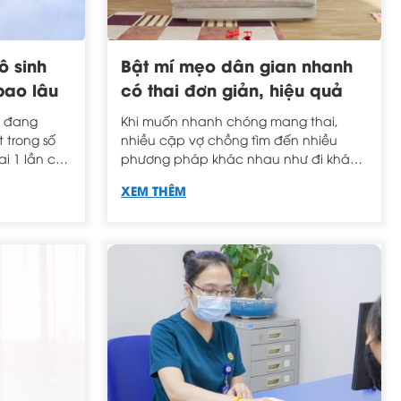
ô sinh
Bật mí mẹo dân gian nhanh
bao lâu
có thai đơn giản, hiệu quả
i đang
Khi muốn nhanh chóng mang thai,
 trong số
nhiều cặp vợ chồng tìm đến nhiều
ai 1 lần có
phương pháp khác nhau như đi khám,
của nhiều
uống thuốc, canh ngày rụng trứng,...
XEM THÊM
Bài viết hôm nay giới thiệu đến bạn
đọc những mẹo dân gian nhanh có
thai hiệu quả.