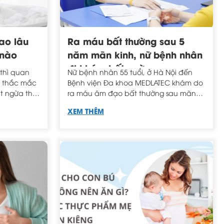
ao lâu
Ra máu bất thường sau 5
 nào
năm mãn kinh, nữ bệnh nhân
đi khám bất ngờ
 thì quan
Nữ bệnh nhân 55 tuổi, ở Hà Nội đến
Bệnh viện Đa khoa MEDLATEC khám do
t ngừa thai
ra máu âm đạo bất thường sau mãn
 thai phải
kinh. Sau khi thực hiện các kỹ thuật
XEM THÊM
thì cấy
chẩn đoán, bệnh nhân vô cùng sốc
hệ bao lâu?
với kết quả chẩn đoán Ung thư niêm
i tìm lời
mạc tử cung và phải phẫu thuật cắt
 dùng que
tử cung - phần phụ - nạo vét hạch.