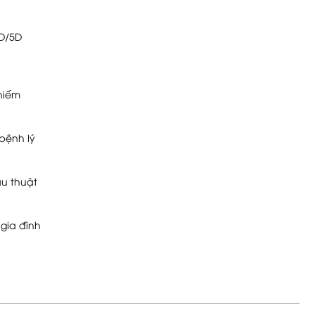
4D/5D
 hiếm
bệnh lý
u thuật
gia đình