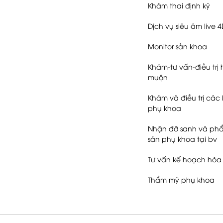
Khám thai định kỳ
Dịch vụ siêu âm live 
Monitor sản khoa
Khám-tư vấn-điều trị
muộn
Khám và điều trị các 
phụ khoa
Nhận đỡ sanh và phẩ
sản phụ khoa tại bv
Tư vấn kế hoạch hóa 
Thẩm mỹ phụ khoa