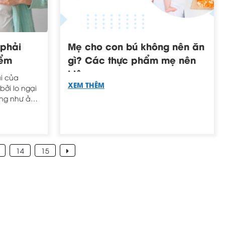
 phải
Mẹ cho con bú không nên ăn
iểm
gì? Các thực phẩm mẹ nên
kiêng
ãi của
XEM THÊM
ởi lo ngại
ũng như ảnh
mẹ cung
 sữa hành
cần làm gì
14
15