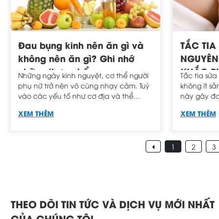
Đau bụng kinh nên ăn gì và
TẮC TIA
không nên ăn gì? Ghi nhớ
NGUYÊN
những thực phẩm sau
KHẮC P
Những ngày kinh nguyệt, cơ thể người
Tắc tia sữa
phụ nữ trở nên vô cùng nhạy cảm. Tuỳ
không ít s
vào các yếu tố như cơ địa và thể
này gây đa
trạng, mỗi người sẽ có một phản ứng
ảnh hưởng 
XEM THÊM
XEM THÊM
khác nhau khi tới kỳ. Có người sẽ bị
bằng sữa 
đau đầu, có người bị đau lưng, một số
phục sớm.
người còn còn bị đau bụng kinh. Do đó
1
2
3
vấn đề ăn uống trở thành cứu cánh
để bổ sung các chất dinh dưỡng thiết
yếu cho cơ thể, giúp cơ thể chống
chọi qua những ngày này. Cùng tìm
hiểu xem đau bụng kinh nên ăn gì qua
bài viết dưới đây nhé.
THEO DÕI TIN TỨC VÀ DỊCH VỤ MỚI NHẤT
CỦA CHÚNG TÔI