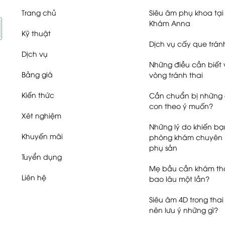
Trang chủ
Siêu âm phụ khoa tạ
Khám Anna
Kỹ thuật
Dịch vụ cấy que trán
Dịch vụ
Những điều cần biết 
Bảng giá
vòng tránh thai
Kiến thức
Cần chuẩn bị những g
con theo ý muốn?
Xét nghiệm
Những lý do khiến b
Khuyến mãi
phòng khám chuyên
phụ sản
Tuyển dụng
Mẹ bầu cần khám tha
Liên hệ
bao lâu một lần?
Siêu âm 4D trong thai
nên lưu ý những gì?