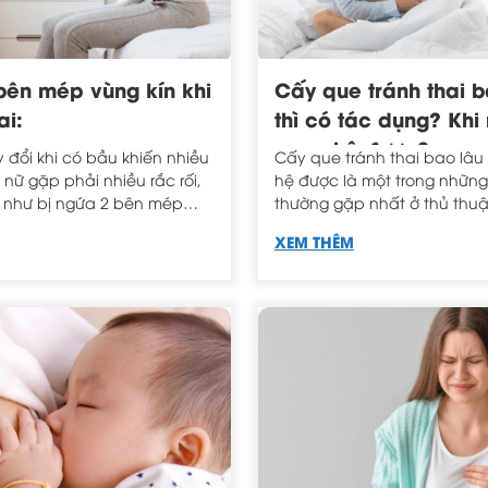
bên mép vùng kín khi
Cấy que tránh thai b
ai:
thì có tác dụng? Khi
quan hệ được?
 đổi khi có bầu khiến nhiều
Cấy que tránh thai bao lâu
nữ gặp phải nhiều rắc rối,
hệ được là một trong những thắc mắc
 như bị ngứa 2 bên mép
thường gặp nhất ở thủ thuậ
i mang thai.
này. Nếu khi đặt vòng tránh
XEM THÊM
kiêng quan hệ từ 7-10 ngày 
que tránh thai kiêng quan 
Hãy cùng Phòng Khám Anna đ
đáp cho các thắc mắc khi
cấy ngừa thai nhé!