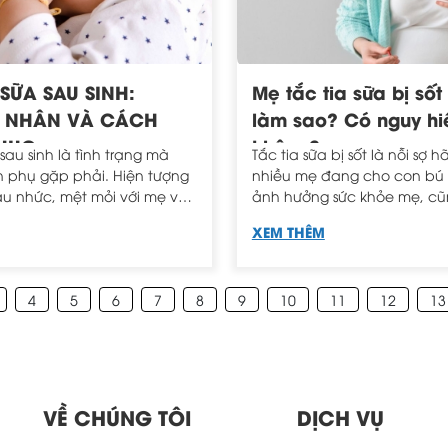
 SỮA SAU SINH:
Mẹ tắc tia sữa bị sốt
 NHÂN VÀ CÁCH
làm sao? Có nguy h
HỤC
không?
 sau sinh là tình trạng mà
Tắc tia sữa bị sốt là nỗi sợ h
ản phụ gặp phải. Hiện tượng
nhiều mẹ đang cho con bú b
u nhức, mệt mỏi với mẹ và
ảnh hưởng sức khỏe mẹ, c
trực tiếp đến việc nuôi con
hưởng đến chất lượng sữa 
XEM THÊM
mẹ nên cần được khắc
cấp cho con. Mẹ bị tắc tia
sốt có nguy hiểm không và 
để hạ sốt nhanh chóng?
4
5
6
7
8
9
10
11
12
13
VỀ CHÚNG TÔI
DỊCH VỤ