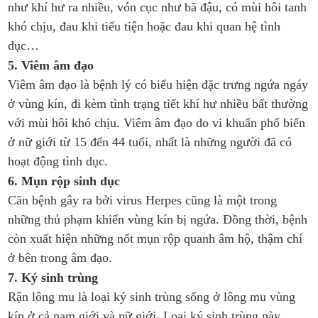
như khí hư ra nhiều, vón cục như bã đậu, có mùi hôi tanh
khó chịu, đau khi tiểu tiện hoặc đau khi quan hệ tình
dục…
5. Viêm âm đạo
Viêm âm đạo là bệnh lý có biểu hiện đặc trưng ngứa ngáy
ở vùng kín, đi kèm tình trạng tiết khí hư nhiều bất thường
với mùi hôi khó chịu. Viêm âm đạo do vi khuẩn phổ biến
ở nữ giới từ 15 đến 44 tuổi, nhất là những người đã có
hoạt động tình dục.
6. Mụn rộp sinh dục
Căn bệnh gây ra bởi virus Herpes cũng là một trong
những thủ phạm khiến vùng kín bị ngứa. Đồng thời, bệnh
còn xuất hiện những nốt mụn rộp quanh âm hộ, thậm chí
ở bên trong âm đạo.
7. Ký sinh trùng
Rận lông mu là loại ký sinh trùng sống ở lông mu vùng
kín ở cả nam giới và nữ giới. Loại ký sinh trùng này