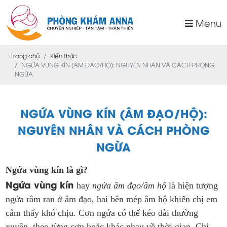
Menu
Trang chủ
Kiến thức
NGỨA VÙNG KÍN (ÂM ĐẠO/HỘ): NGUYÊN NHÂN VÀ CÁCH PHÒNG
NGỪA
NGỨA VÙNG KÍN (ÂM ĐẠO/HỘ):
NGUYÊN NHÂN VÀ CÁCH PHÒNG
NGỪA
Ngứa vùng kín là gì?
Ngứa vùng kín
hay
ngứa âm đạo/âm hộ
là hiện tượng
ngứa râm ran ở âm đạo, hai bên mép âm hộ khiến chị em
cảm thấy khó chịu. Cơn ngứa có thể kéo dài thường
xuyên, theo từng cơn hoặc khác nhau về thời gian. Chị