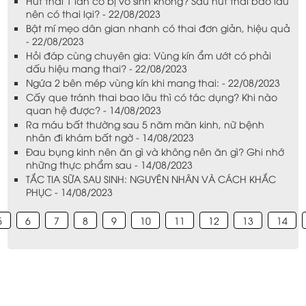
Hút thai 1 lần có bị vô sinh không? Sau hút thai bao lâu
nên có thai lại? - 22/08/2023
Bật mí mẹo dân gian nhanh có thai đơn giản, hiệu quả
- 22/08/2023
Hỏi đáp cùng chuyên gia: Vùng kín ẩm ướt có phải
dấu hiệu mang thai? - 22/08/2023
Ngứa 2 bên mép vùng kín khi mang thai: - 22/08/2023
Cấy que tránh thai bao lâu thì có tác dụng? Khi nào
quan hệ được? - 14/08/2023
Ra máu bất thường sau 5 năm mãn kinh, nữ bệnh
nhân đi khám bất ngờ - 14/08/2023
Đau bụng kinh nên ăn gì và không nên ăn gì? Ghi nhớ
những thực phẩm sau - 14/08/2023
TẮC TIA SỮA SAU SINH: NGUYÊN NHÂN VÀ CÁCH KHẮC
PHỤC - 14/08/2023
5
6
7
8
9
10
11
12
13
14