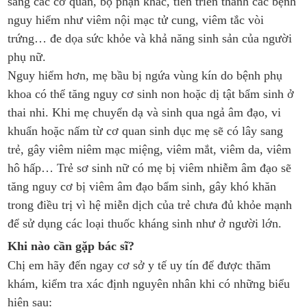
sang các cơ quan, bộ phận khác, tiến triển thành các bệnh
nguy hiểm như viêm nội mạc tử cung, viêm tắc vòi
trứng… đe dọa sức khỏe và khả năng sinh sản của người
phụ nữ.
Nguy hiểm hơn, mẹ bầu bị ngứa vùng kín do bệnh phụ
khoa có thể tăng nguy cơ sinh non hoặc dị tật bẩm sinh ở
thai nhi. Khi mẹ chuyển dạ và sinh qua ngả âm đạo, vi
khuẩn hoặc nấm từ cơ quan sinh dục mẹ sẽ có lây sang
trẻ, gây viêm niêm mạc miệng, viêm mắt, viêm da, viêm
hô hấp… Trẻ sơ sinh nữ có mẹ bị viêm nhiễm âm đạo sẽ
tăng nguy cơ bị viêm âm đạo bẩm sinh, gây khó khăn
trong điều trị vì hệ miễn dịch của trẻ chưa đủ khỏe mạnh
để sử dụng các loại thuốc kháng sinh như ở người lớn.
Khi nào cần gặp bác sĩ?
Chị em hãy đến ngay cơ sở y tế uy tín để được thăm
khám, kiểm tra xác định nguyên nhân khi có những biểu
hiện sau: