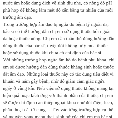
nước ấm hoặc dung dịch vệ sinh dịu nhẹ, có nồng độ pH
phù hợp để không làm mất độ cân bằng tự nhiên của môi
trường âm đạo.
Trong trường hợp âm đạo bị ngứa do bệnh lý ngoài da,
bác sĩ có thể hướng dẫn chị em sử dụng thuốc bôi ngoài
da hoặc thuốc uống. Chị em cần tuân thủ đúng hướng dẫn
dùng thuốc của bác sĩ, tuyệt đối không tự ý mua thuốc
hoặc sử dụng thuốc khi chưa có chỉ định của bác sĩ.
Với những trường hợp ngứa âm hộ do bệnh phụ khoa, chị
em sẽ được hướng dẫn dùng thuốc kháng sinh hoặc thuốc
đặt âm đạo. Những loại thuốc này có tác dụng tiêu diệt vi
khuẩn và nấm gây bệnh, nhờ đó giảm cảm giác ngứa
ngáy ở vùng kín. Nếu việc sử dụng thuốc không mang lại
hiệu quả hoặc kích ứng với thành phần của thuốc, chị em
sẽ được chỉ định can thiệp ngoại khoa như đốt điện, leep,
phẫu thuật cắt tử cung… Tùy vào từng trường hợp cụ thể
và nguyện vọng mang thai, sinh nở của chị em mà bác sĩ