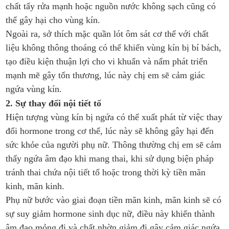
chất tẩy rửa mạnh hoặc nguồn nước không sạch cũng có
thể gây hại cho vùng kín.
Ngoài ra, sở thích mặc quần lót ôm sát cơ thể với chất
liệu không thông thoáng có thể khiến vùng kín bị bí bách,
tạo điều kiện thuận lợi cho vi khuẩn và nấm phát triển
mạnh mẽ gây tổn thương, lúc này chị em sẽ cảm giác
ngứa vùng kín.
2. Sự thay đổi nội tiết tố
Hiện tượng vùng kín bị ngứa có thể xuất phát từ việc thay
đổi hormone trong cơ thể, lúc này sẽ không gây hại đến
sức khỏe của người phụ nữ. Thông thường chị em sẽ cảm
thấy ngứa âm đạo khi mang thai, khi sử dụng biện pháp
tránh thai chứa nội tiết tố hoặc trong thời kỳ tiền mãn
kinh, mãn kinh.
Phụ nữ bước vào giai đoạn tiền mãn kinh, mãn kinh sẽ có
sự suy giảm hormone sinh dục nữ, điều này khiến thành
âm đạo mỏng đi và chất nhờn giảm đi gây cảm giác ngứa