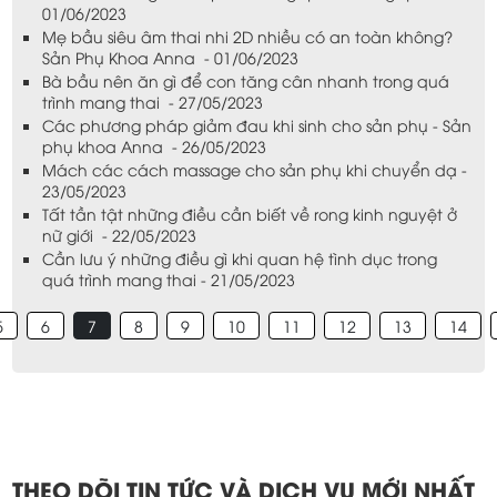
01/06/2023
Mẹ bầu siêu âm thai nhi 2D nhiều có an toàn không?
Sản Phụ Khoa Anna - 01/06/2023
Bà bầu nên ăn gì để con tăng cân nhanh trong quá
trình mang thai - 27/05/2023
Các phương pháp giảm đau khi sinh cho sản phụ - Sản
phụ khoa Anna - 26/05/2023
Mách các cách massage cho sản phụ khi chuyển dạ -
23/05/2023
Tất tần tật những điều cần biết về rong kinh nguyệt ở
nữ giới - 22/05/2023
Cần lưu ý những điều gì khi quan hệ tình dục trong
quá trình mang thai - 21/05/2023
5
6
7
8
9
10
11
12
13
14
THEO DÕI TIN TỨC VÀ DỊCH VỤ MỚI NHẤT