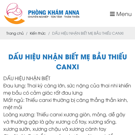
Menu
Trang chủ
Kiến thức
DẤU HIỆU NHẬN BIẾT MẸ BẦU THIẾU CANXI
DẤU HIỆU NHẬN BIẾT MẸ BẦU THIẾU
CANXI
DẤU HIỆU NHẬN BIẾT
Đau lưng: Thai kỳ càng lớn, sức nặng của thai nhi khiến
mẹ bầu có cảm giác rất đau lưng
Mất ngủ: Thiếu canxi thường bị căng thẳng thần kinh,
mệt mỏi
Loãng xương: Thiếu canxi xương giòn, mỏng, dễ gãy
và thường gặp là gãy xương cổ tay, xương sống,
xương sườn, xương chậu và xương cánh tay