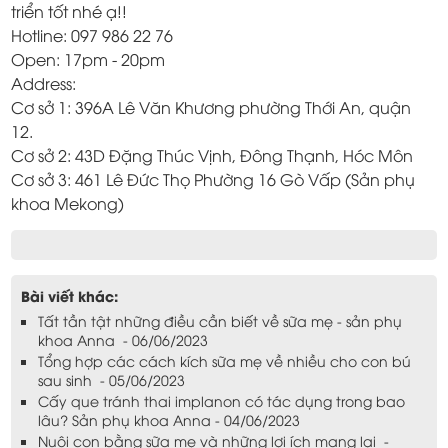
triển tốt nhé ạ!!
Hotline: 097 986 22 76
Open: 17pm - 20pm
Address:
Cơ sở 1: 396A Lê Văn Khương phường Thới An, quận
12.
Cơ sở 2: 43D Đặng Thúc Vịnh, Đông Thạnh, Hóc Môn
Cơ sở 3: 461 Lê Đức Thọ Phường 16 Gò Vấp (Sản phụ
khoa Mekong)
Bài viết khác:
Tất tần tật những điều cần biết về sữa mẹ - sản phụ
khoa Anna - 06/06/2023
Tổng hợp các cách kích sữa mẹ về nhiều cho con bú
sau sinh - 05/06/2023
Cấy que tránh thai implanon có tác dụng trong bao
lâu? Sản phụ khoa Anna - 04/06/2023
Nuôi con bằng sữa mẹ và những lợi ích mang lại -