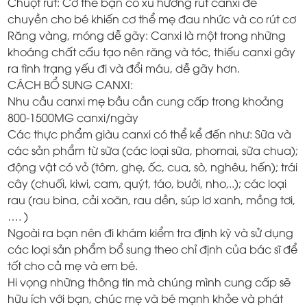
Chuột rút: Cơ thể bạn có xu hướng rút canxi để
chuyền cho bé khiến cơ thể mẹ đau nhức và co rút cơ
Răng vàng, móng dễ gãy: Canxi là một trong những
khoáng chất cấu tạo nên răng và tóc, thiếu canxi gây
ra tình trạng yếu đi và đổi máu, dễ gãy hơn.
CÁCH BỔ SUNG CANXI:
Nhu cầu canxi mẹ bầu cần cung cấp trong khoảng
800-1500MG canxi/ngày
Các thực phẩm giàu canxi có thể kể đến như: Sữa và
các sản phẩm từ sữa (các loại sữa, phomai, sữa chua);
động vật có vỏ (tôm, ghẹ, ốc, cua, sò, nghêu, hến); trái
cây (chuối, kiwi, cam, quýt, táo, bưởi, nho,..); các loại
rau (rau bina, cải xoăn, rau dền, súp lơ xanh, mồng tơi,
…. )
Ngoài ra bạn nên đi khám kiểm tra định kỳ và sử dụng
các loại sản phẩm bổ sung theo chỉ định của bác sĩ để
tốt cho cả mẹ và em bé.
Hi vọng những thông tin mà chúng mình cung cấp sẽ
hữu ích với bạn, chúc mẹ và bé mạnh khỏe và phát