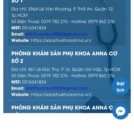
SỞ 1
Địa chỉ: 396A Lê Văn Khương, P. Thới An, Quận 12,
Tp.HCM
Số Điện Thoại: 0379 782 276 - Hotline: 0979 862 276
MST:
0316341824
Email:
anhthuansvy2000@gmail.com
Website
: https://sanphukhoaanna.vn/
PHÒNG KHÁM SẢN PHỤ KHOA ANNA CƠ
SỞ 2
Địa chỉ: 461 Lê Đức Thọ, P 16, Quận Gò Vấp, Tp.HCM
Số Điện Thoại: 0379 782 276 - Hotline: 0979 862 276
MST:
0316341824
Đặt
Email:
anhthuansvy2000@gmail.com
lịch
Website
: https://sanphukhoaanna.vn/
PHÒNG KHÁM SẢN PHỤ KHOA ANNA CƠ
SỞ 3
Địa chỉ: 43D Đặng Thúc Vịnh, P. Đông Thạnh, H Hóc
Môn, Tp.HCM