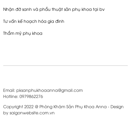
Mẹ bầu cần khám thai định kỳ bao lâu một lần?
Siêu âm 4D trong thai kỳ: bạn nên lưu ý những gì?
Khám thai định kỳ
Dịch vụ siêu âm live 4D/5D
Monitor sản khoa
Khám-tư vấn-điều trị hiếm muộn
Khám và điều trị các bệnh lý phụ khoa
Nhận đỡ sanh và phẩu thuật sản phụ khoa tại bv
Tư vấn kế hoạch hóa gia đình
Thẩm mỹ phụ khoa