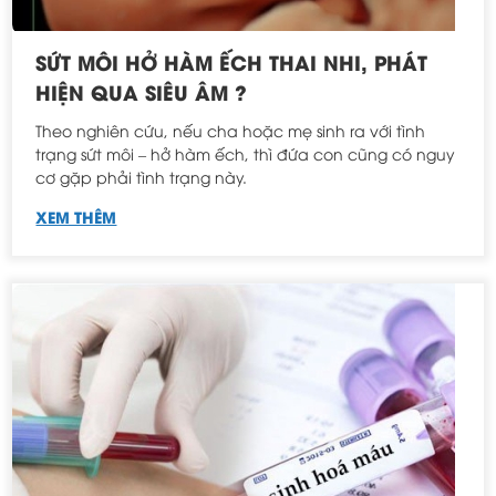
SỨT MÔI HỞ HÀM ẾCH THAI NHI, PHÁT
HIỆN QUA SIÊU ÂM ?
Theo nghiên cứu, nếu cha hoặc mẹ sinh ra với tình
trạng sứt môi – hở hàm ếch, thì đứa con cũng có nguy
cơ gặp phải tình trạng này.
XEM THÊM