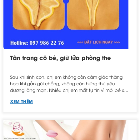
Tân trang cô bé, giữ lửa phòng the
Sau khi sinh con, chị em không còn cảm giác thăng
hoa khi gần gũi chồng, không còn hứng thú yêu
đương lãng mạn. Nhiều chị em mất tự tin vì môi bé xòe
to, giãn rộng, khô rát, nhăn nheo và sạm màu.
XEM THÊM