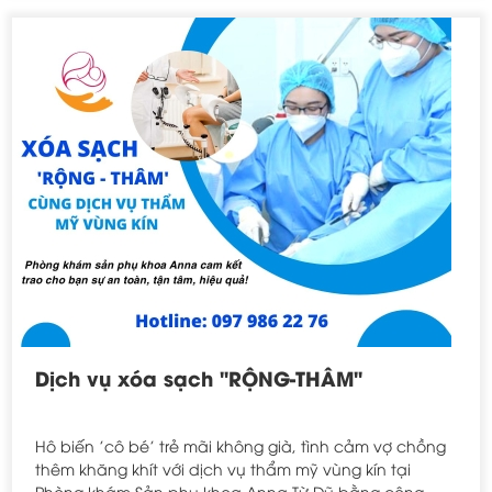
Dịch vụ xóa sạch "RỘNG-THÂM"
Hô biến 'cô bé' trẻ mãi không già, tình cảm vợ chồng
thêm khăng khít với dịch vụ thẩm mỹ vùng kín tại
Phòng khám Sản phụ khoa Anna Từ Dũ bằng công