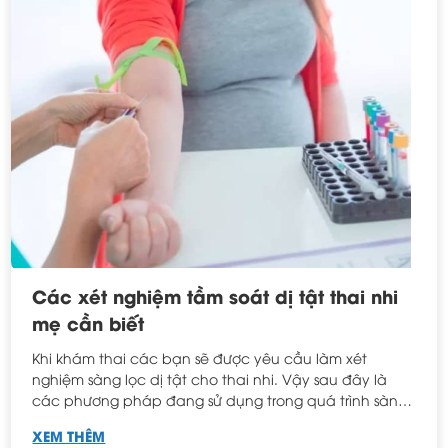
Các xét nghiệm tầm soát dị tật thai nhi
mẹ cần biết
Khi khám thai các bạn sẽ được yêu cầu làm xét
nghiệm sàng lọc dị tật cho thai nhi. Vậy sau đây là
các phương pháp đang sử dụng trong quá trình sàng
lọc. Bạn có thể chọn một trong các phương pháp tùy
XEM THÊM
vào tình hình tài chính và hoàn cảnh của các bạn