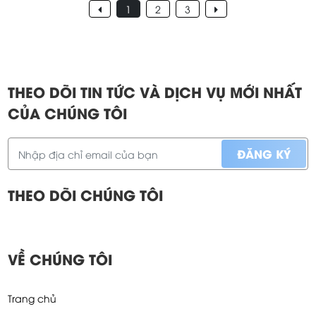
Các biện pháp tránh thai
Trong vòng hai năm sau khi sinh, phụ nữ không nên
mang thai trở lại để tránh ảnh hưởng đến sức khỏe
của mẹ và con.
XEM THÊM
1
2
3
THEO DÕI TIN TỨC VÀ DỊCH VỤ MỚI NHẤT
CỦA CHÚNG TÔI