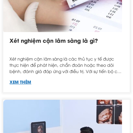
Xét nghiệm cận lâm sàng là gì?
Xét nghiệm cận lâm sàng là các thủ tục y tế được
thực hiện để phát hiện, chẩn đoán hoặc theo dõi
bệnh, đánh giá đáp ứng với điều trị. Với sự tiến bộ của
Y học hiện đại, có rất nhiều loại xét nghiệm cận lâm
XEM THÊM
sàng với giá trị khác nhau. Việc lựa chọn thực hiện xét
nghiệm cận lâm sàng nào phù hợp là cần phải có sự
khám bệnh, nhận định và suy luận của bác sĩ.