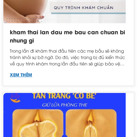
kham thai lan dau me bau can chuan bi
nhung gi
Trong lần đi khám thai đầu tiên các mẹ bầu sẽ không
tránh khỏi sự bỡ ngỡ. Do đó, việc trang bị đủ kiến thức
về quy trình khám trong lần đầu tiên sẽ giúp bảo vệ
quyền lợi cho mình và chắc chắn kết quả khám là
XEM THÊM
chính xác. Đảm bảo quy trình khám đầy đủ các bước
là việc không thể thiếu.