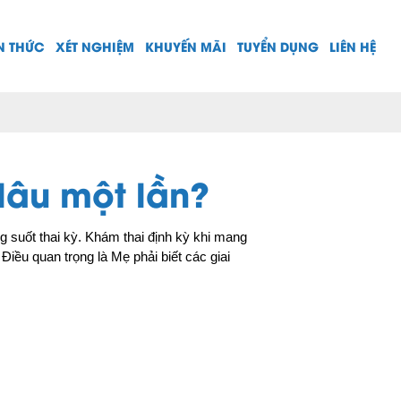
N THỨC
XÉT NGHIỆM
KHUYẾN MÃI
TUYỂN DỤNG
LIÊN HỆ
lâu một lần?
 suốt thai kỳ. Khám thai định kỳ khi mang 
Điều quan trọng là Mẹ phải biết các giai 