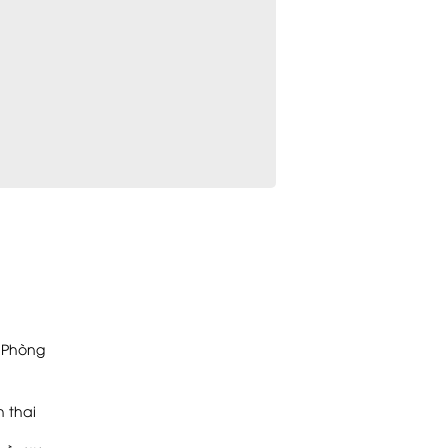
i Phòng
h thai