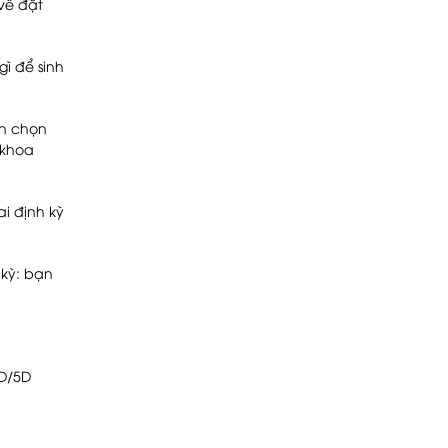
về đặt
ì để sinh
ạn chọn
 khoa
i định kỳ
 kỳ: bạn
4D/5D