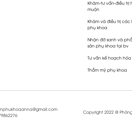
Khám-tư vấn-điều trị
muộn
Khám và điều trị các 
phụ khoa
Nhận đỡ sanh và phẩ
sản phụ khoa tại bv
Tư vấn kế hoạch hóa 
Thẩm mỹ phụ khoa
sanphukhoaanna@gmail.com
Copyright 2022 @ Phòn
979862276