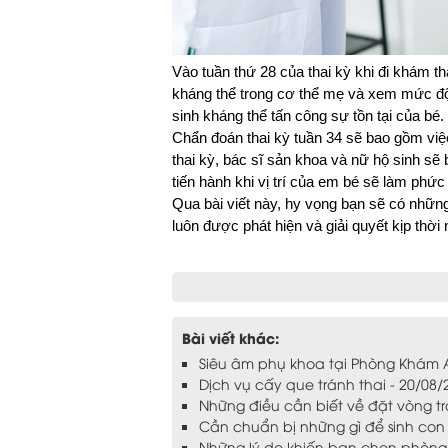
Vào tuần thứ 28 của thai kỳ khi đi khám t
kháng thể trong cơ thể mẹ và xem mức độ s
sinh kháng thể tấn công sự tồn tại của bé.
Chẩn đoán thai kỳ tuần 34 sẽ bao gồm việc
thai kỳ, bác sĩ sản khoa và nữ hộ sinh sẽ 
tiến hành khi vị trí của em bé sẽ làm phức
Qua bài viết này, hy vọng bạn sẽ có nhữn
luôn được phát hiện và giải quyết kịp thời 
Bài viết khác:
Siêu âm phụ khoa tại Phòng Khám 
Dịch vụ cấy que tránh thai - 20/08/
Những điều cần biết về đặt vòng tr
Cần chuẩn bị những gì để sinh con
Những lý do khiến bạn chọn phòng