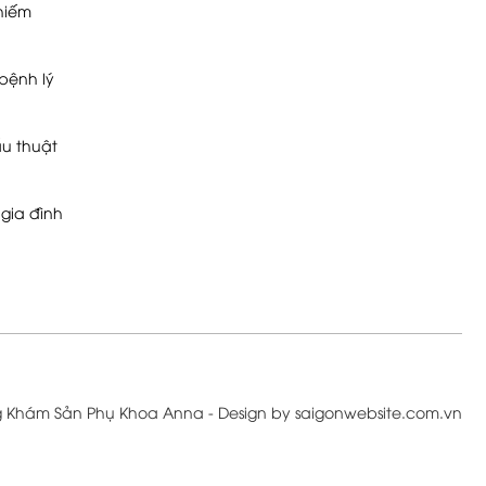
 hiếm
bệnh lý
u thuật
gia đình
g Khám Sản Phụ Khoa Anna - Design by saigonwebsite.com.vn