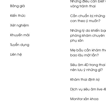
Những điều cần biết 
Bảng giá
vòng tránh thai
Kiến thức
Cần chuẩn bị những g
con theo ý muốn?
Xét nghiệm
Những lý do khiến b
Khuyến mãi
phòng khám chuyên
phụ sản
Tuyển dụng
Mẹ bầu cần khám tha
Liên hệ
bao lâu một lần?
Siêu âm 4D trong thai
nên lưu ý những gì?
Khám thai định kỳ
Dịch vụ siêu âm live 
Monitor sản khoa