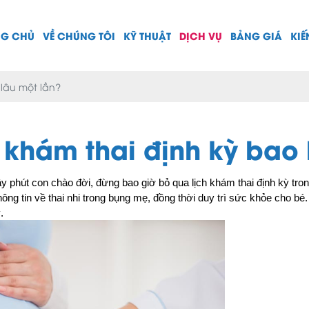
NG CHỦ
VỀ CHÚNG TÔI
KỸ THUẬT
DỊCH VỤ
BẢNG GIÁ
KIẾ
lâu một lần?
khám thai định kỳ bao 
 phút con chào đời, đừng bao giờ bỏ qua lịch khám thai định kỳ trong
ng tin về thai nhi trong bụng mẹ, đồng thời duy trì sức khỏe cho bé. 
.