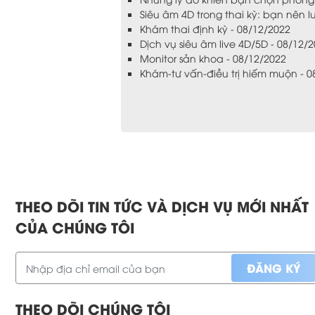
Siêu âm 4D trong thai kỳ: bạn nên l
Khám thai định kỳ - 08/12/2022
Dịch vụ siêu âm live 4D/5D - 08/12/
Monitor sản khoa - 08/12/2022
Khám-tư vấn-điều trị hiếm muộn - 0
THEO DÕI TIN TỨC VÀ DỊCH VỤ MỚI NHẤT
CỦA CHÚNG TÔI
THEO DÕI CHÚNG TÔI