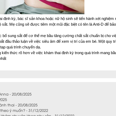
hai định kỳ, bác sĩ sản khoa hoặc nữ hộ sinh sẽ tiến hành xét nghiệm 
ắt. Mẹ cũng sẽ được tiêm một mũi đặc biệt có tên là Anti-D để bảo 
 bổ sung sắt để cơ thể mẹ bầu tăng cường chất sắt chuẩn bị cho việ
bắt đầu thảo luận về việc siêu âm để xem vị trí của em bé. Một quy tr
 tạp quá trình chuyển dạ.
g kiến thức rõ hơn về việc khám thai định kỳ trong quá trình mang 
nhất
Anna - 20/08/2025
2025
ánh thai - 20/08/2025
 theo ý muốn? - 31/12/2022
 khám chuyên khoa phụ sản - 31/12/2022