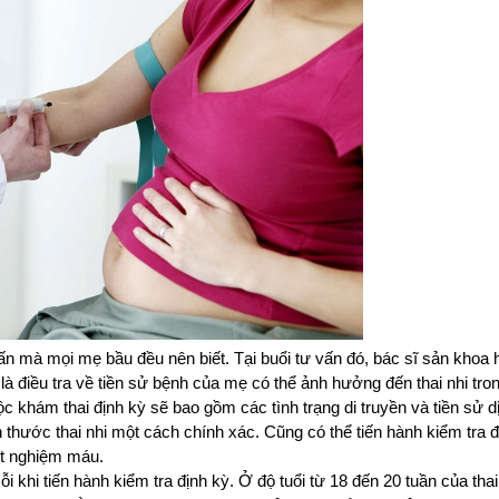
vấn mà mọi mẹ bầu đều nên biết. Tại buổi tư vấn đó, bác sĩ sản khoa 
 là điều tra về tiền sử bệnh của mẹ có thể ảnh hưởng đến thai nhi tr
c khám thai định kỳ sẽ bao gồm các tình trạng di truyền và tiền sử d
 thước thai nhi một cách chính xác. Cũng có thể tiến hành kiểm tra 
ét nghiệm máu. 
khi tiến hành kiểm tra định kỳ. Ở độ tuổi từ 18 đến 20 tuần của thai