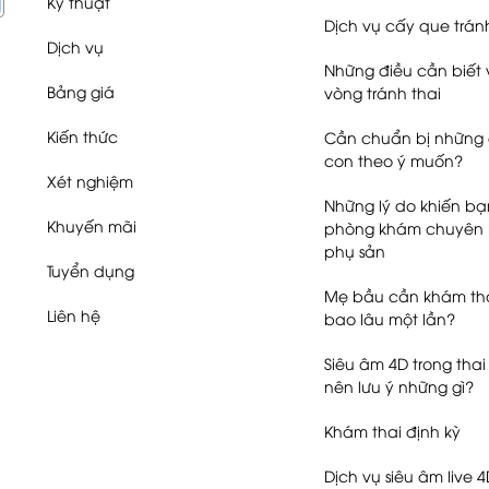
Kỹ thuật
Dịch vụ cấy que trán
Dịch vụ
Những điều cần biết 
Bảng giá
vòng tránh thai
Kiến thức
Cần chuẩn bị những g
con theo ý muốn?
Xét nghiệm
Những lý do khiến b
Khuyến mãi
phòng khám chuyên
phụ sản
Tuyển dụng
Mẹ bầu cần khám tha
Liên hệ
bao lâu một lần?
Siêu âm 4D trong thai
nên lưu ý những gì?
Khám thai định kỳ
Dịch vụ siêu âm live 