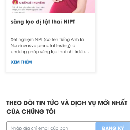
sàng lọc dị tật thai NIPT
Xét nghiệm NIPT (có tên tiếng Anh là
Non-invasive prenatal testing) là
phương pháp sàng lọc thai nhi trước
sinh dành cho phụ nữ mang thai.
XEM THÊM
Phương pháp này được nhiều thai phụ
lựa chọn bởi ưu điểm không xâm lấn,
giúp phát hiện sớm những dị tật bẩm
sinh thai nhi để quản lý thai kỳ hiệu
quả.
THEO DÕI TIN TỨC VÀ DỊCH VỤ MỚI NHẤT
CỦA CHÚNG TÔI