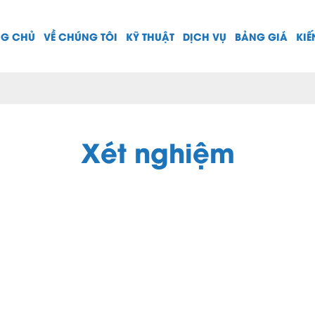
NG CHỦ
VỀ CHÚNG TÔI
KỸ THUẬT
DỊCH VỤ
BẢNG GIÁ
KIẾ
Xét nghiệm