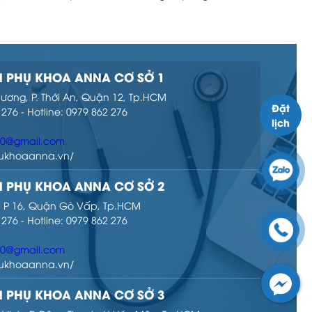
 PHỤ KHOA ANNA CƠ SỞ 1
hương, P. Thới An, Quận 12, Tp.HCM
Đặt
 276 - Hotline: 0979 862 276
lịch
00@gmail.com
phukhoaanna.vn/
 PHỤ KHOA ANNA CƠ SỞ 2
ọ, P 16, Quận Gò Vấp, Tp.HCM
 276 - Hotline: 0979 862 276
00@gmail.com
phukhoaanna.vn/
 PHỤ KHOA ANNA CƠ SỞ 3