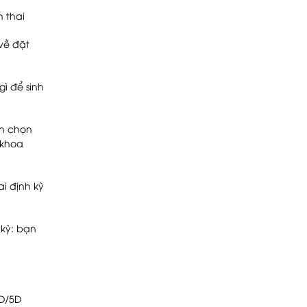
h thai
về đặt
ì để sinh
ạn chọn
 khoa
i định kỳ
 kỳ: bạn
4D/5D