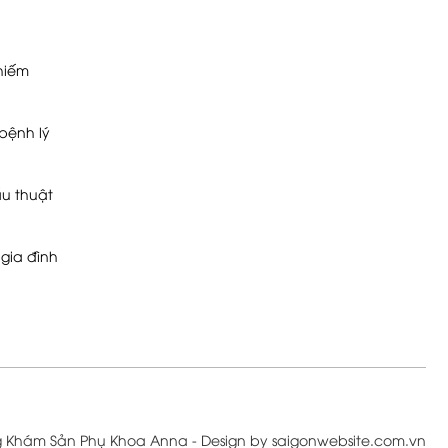
 hiếm
bệnh lý
u thuật
gia đình
g Khám Sản Phụ Khoa Anna - Design by saigonwebsite.com.vn