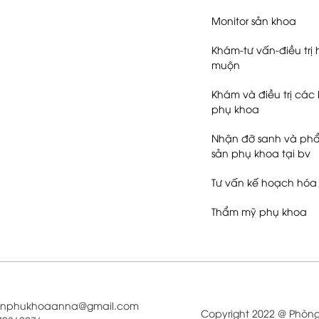
Monitor sản khoa
Khám-tư vấn-điều trị
muộn
Khám và điều trị các 
phụ khoa
Nhận đỡ sanh và phẩ
sản phụ khoa tại bv
Tư vấn kế hoạch hóa 
Thẩm mỹ phụ khoa
sanphukhoaanna@gmail.com
Copyright 2022 @ Phòn