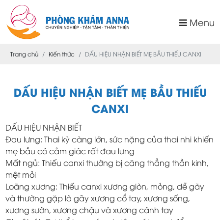
Menu
Trang chủ
Kiến thức
DẤU HIỆU NHẬN BIẾT MẸ BẦU THIẾU CANXI
DẤU HIỆU NHẬN BIẾT MẸ BẦU THIẾU
CANXI
DẤU HIỆU NHẬN BIẾT
Đau lưng: Thai kỳ càng lớn, sức nặng của thai nhi khiến
mẹ bầu có cảm giác rất đau lưng
Mất ngủ: Thiếu canxi thường bị căng thẳng thần kinh,
mệt mỏi
Loãng xương: Thiếu canxi xương giòn, mỏng, dễ gãy
và thường gặp là gãy xương cổ tay, xương sống,
xương sườn, xương chậu và xương cánh tay