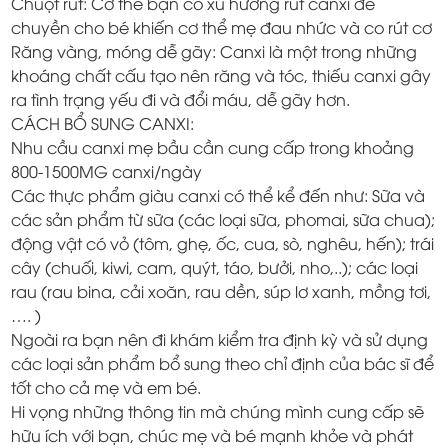
Chuột rút: Cơ thể bạn có xu hướng rút canxi để
chuyền cho bé khiến cơ thể mẹ đau nhức và co rút cơ
Răng vàng, móng dễ gãy: Canxi là một trong những
khoáng chất cấu tạo nên răng và tóc, thiếu canxi gây
ra tình trạng yếu đi và đổi máu, dễ gãy hơn.
CÁCH BỔ SUNG CANXI:
Nhu cầu canxi mẹ bầu cần cung cấp trong khoảng
800-1500MG canxi/ngày
Các thực phẩm giàu canxi có thể kể đến như: Sữa và
các sản phẩm từ sữa (các loại sữa, phomai, sữa chua);
động vật có vỏ (tôm, ghẹ, ốc, cua, sò, nghêu, hến); trái
cây (chuối, kiwi, cam, quýt, táo, bưởi, nho,..); các loại
rau (rau bina, cải xoăn, rau dền, súp lơ xanh, mồng tơi,
…. )
Ngoài ra bạn nên đi khám kiểm tra định kỳ và sử dụng
các loại sản phẩm bổ sung theo chỉ định của bác sĩ để
tốt cho cả mẹ và em bé.
Hi vọng những thông tin mà chúng mình cung cấp sẽ
hữu ích với bạn, chúc mẹ và bé mạnh khỏe và phát