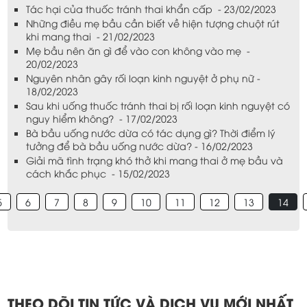
Tác hại của thuốc tránh thai khẩn cấp - 23/02/2023
Những điều mẹ bầu cần biết về hiện tượng chuột rút
khi mang thai - 21/02/2023
Mẹ bầu nên ăn gì để vào con không vào mẹ -
20/02/2023
Nguyên nhân gây rối loạn kinh nguyệt ở phụ nữ -
18/02/2023
Sau khi uống thuốc tránh thai bị rối loạn kinh nguyệt có
nguy hiểm không? - 17/02/2023
Bà bầu uống nước dừa có tác dụng gì? Thời điểm lý
tưởng để bà bầu uống nước dừa? - 16/02/2023
Giải mã tình trạng khó thở khi mang thai ở mẹ bầu và
cách khắc phục - 15/02/2023
5
6
7
8
9
10
11
12
13
14
THEO DÕI TIN TỨC VÀ DỊCH VỤ MỚI NHẤT