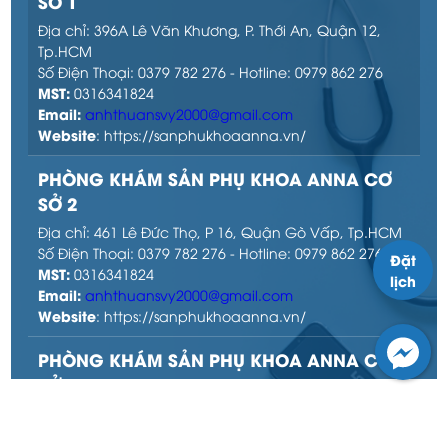
SỞ 1
Địa chỉ: 396A Lê Văn Khương, P. Thới An, Quận 12,
Tp.HCM
Số Điện Thoại: 0379 782 276 - Hotline: 0979 862 276
MST:
0316341824
Email:
anhthuansvy2000@gmail.com
Website
: https://sanphukhoaanna.vn/
PHÒNG KHÁM SẢN PHỤ KHOA ANNA CƠ
SỞ 2
Địa chỉ: 461 Lê Đức Thọ, P 16, Quận Gò Vấp, Tp.HCM
Số Điện Thoại: 0379 782 276 - Hotline: 0979 862 276
Đặt
MST:
0316341824
lịch
Email:
anhthuansvy2000@gmail.com
Website
: https://sanphukhoaanna.vn/
PHÒNG KHÁM SẢN PHỤ KHOA ANNA CƠ
SỞ 3
Địa chỉ: 43D Đặng Thúc Vịnh, P. Đông Thạnh, H Hóc
Môn, Tp.HCM