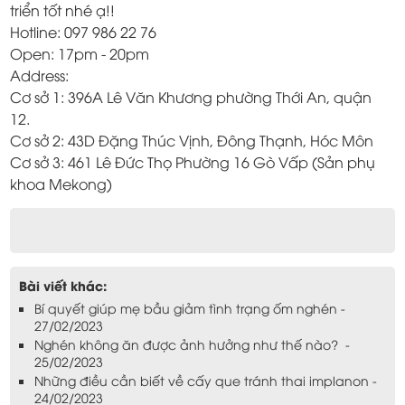
triển tốt nhé ạ!!
Hotline: 097 986 22 76
Open: 17pm - 20pm
Address:
Cơ sở 1: 396A Lê Văn Khương phường Thới An, quận
12.
Cơ sở 2: 43D Đặng Thúc Vịnh, Đông Thạnh, Hóc Môn
Cơ sở 3: 461 Lê Đức Thọ Phường 16 Gò Vấp (Sản phụ
khoa Mekong)
Bài viết khác:
Bí quyết giúp mẹ bầu giảm tình trạng ốm nghén -
27/02/2023
Nghén không ăn được ảnh hưởng như thế nào? -
25/02/2023
Những điều cần biết về cấy que tránh thai implanon -
24/02/2023