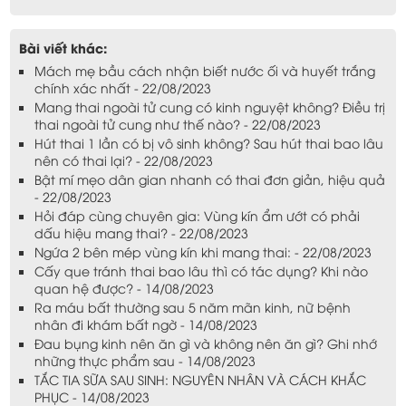
Bài viết khác:
Mách mẹ bầu cách nhận biết nước ối và huyết trắng
chính xác nhất - 22/08/2023
Mang thai ngoài tử cung có kinh nguyệt không? Điều trị
thai ngoài tử cung như thế nào? - 22/08/2023
Hút thai 1 lần có bị vô sinh không? Sau hút thai bao lâu
nên có thai lại? - 22/08/2023
Bật mí mẹo dân gian nhanh có thai đơn giản, hiệu quả
- 22/08/2023
Hỏi đáp cùng chuyên gia: Vùng kín ẩm ướt có phải
dấu hiệu mang thai? - 22/08/2023
Ngứa 2 bên mép vùng kín khi mang thai: - 22/08/2023
Cấy que tránh thai bao lâu thì có tác dụng? Khi nào
quan hệ được? - 14/08/2023
Ra máu bất thường sau 5 năm mãn kinh, nữ bệnh
nhân đi khám bất ngờ - 14/08/2023
Đau bụng kinh nên ăn gì và không nên ăn gì? Ghi nhớ
những thực phẩm sau - 14/08/2023
TẮC TIA SỮA SAU SINH: NGUYÊN NHÂN VÀ CÁCH KHẮC
PHỤC - 14/08/2023