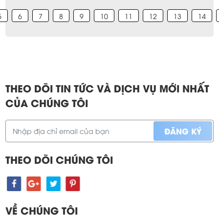
5
6
7
8
9
10
11
12
13
14
THEO DÕI TIN TỨC VÀ DỊCH VỤ MỚI NHẤT
CỦA CHÚNG TÔI
THEO DÕI CHÚNG TÔI
VỀ CHÚNG TÔI