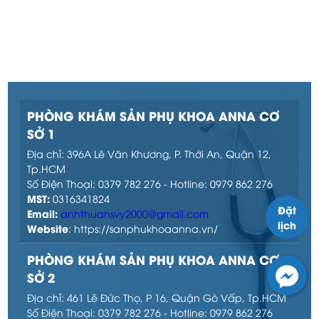
PHÒNG KHÁM SẢN PHỤ KHOA ANNA CƠ
SỞ 1
Địa chỉ: 396A Lê Văn Khương, P. Thới An, Quận 12,
Tp.HCM
Số Điện Thoại: 0379 782 276 - Hotline: 0979 862 276
MST:
0316341824
Đặt
Email:
anhthuansvy2000@gmail.com
lịch
Website
: https://sanphukhoaanna.vn/
PHÒNG KHÁM SẢN PHỤ KHOA ANNA CƠ
SỞ 2
Địa chỉ: 461 Lê Đức Thọ, P 16, Quận Gò Vấp, Tp.HCM
Số Điện Thoại: 0379 782 276 - Hotline: 0979 862 276