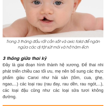
Trong 3 tháng đầu rất cần sắt và axic folid để ngăn
ngừa các dị tật sứt môi và hở hàm ếch
3 tháng giữa thai kỳ
Đây là giai đoạn hình thành hệ xương. Để thai nhi
phát triển chiều cao tối ưu, mẹ nên bổ sung các thực
phẩm giàu Canxi như hải sản (tôm, cua, ghẹ,
ngao,...) các loại rau (rau đay, rau dền, rau ngót,...),
các loại đậu cũng như các loại sữa tươi không
đường.