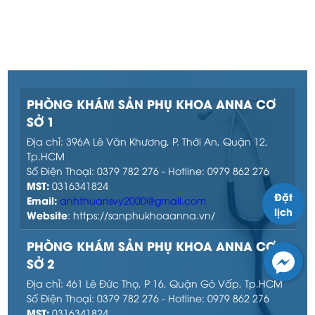
PHÒNG KHÁM SẢN PHỤ KHOA ANNA CƠ
SỞ 1
Địa chỉ: 396A Lê Văn Khương, P. Thới An, Quận 12,
Tp.HCM
Số Điện Thoại: 0379 782 276 - Hotline: 0979 862 276
MST:
0316341824
Đặt
Email:
anhthuansvy2000@gmail.com
lịch
Website
: https://sanphukhoaanna.vn/
PHÒNG KHÁM SẢN PHỤ KHOA ANNA CƠ
SỞ 2
Địa chỉ: 461 Lê Đức Thọ, P 16, Quận Gò Vấp, Tp.HCM
Số Điện Thoại: 0379 782 276 - Hotline: 0979 862 276
MST:
0316341824