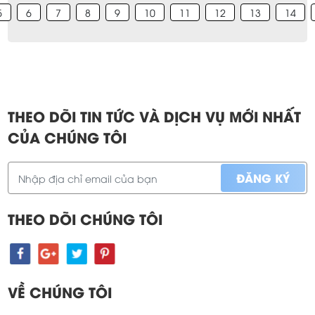
5
6
7
8
9
10
11
12
13
14
THEO DÕI TIN TỨC VÀ DỊCH VỤ MỚI NHẤT
CỦA CHÚNG TÔI
THEO DÕI CHÚNG TÔI
VỀ CHÚNG TÔI