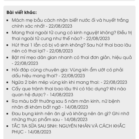
Bài viết khác:
Mách mẹ bầu cách nhận biết nước ối và huyết trắng
chính xác nhất - 22/08/2023
Mang thai ngoài tử cung có kinh nguyệt không? Điều trị
thai ngoài tử cung như thế nào? - 22/08/2023
Hút thai 1 lần có bị vô sinh không? Sau hút thai bao lâu
nên có thai lại? - 22/08/2023
Bật mí mẹo dân gian nhanh có thai đơn giản, hiệu quả
- 22/08/2023
Hỏi đáp cùng chuyên gia: Vùng kín ẩm ướt có phải
dấu hiệu mang thai? - 22/08/2023
Ngứa 2 bên mép vùng kín khi mang thai: - 22/08/2023
Cấy que tránh thai bao lâu thì có tác dụng? Khi nào
quan hệ được? - 14/08/2023
Ra máu bất thường sau 5 năm mãn kinh, nữ bệnh
nhân đi khám bất ngờ - 14/08/2023
Đau bụng kinh nên ăn gì và không nên ăn gì? Ghi nhớ
những thực phẩm sau - 14/08/2023
TẮC TIA SỮA SAU SINH: NGUYÊN NHÂN VÀ CÁCH KHẮC
PHỤC - 14/08/2023