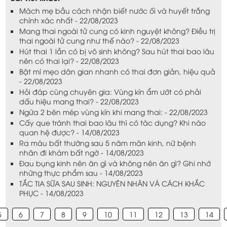
Mách mẹ bầu cách nhận biết nước ối và huyết trắng
chính xác nhất - 22/08/2023
Mang thai ngoài tử cung có kinh nguyệt không? Điều trị
thai ngoài tử cung như thế nào? - 22/08/2023
Hút thai 1 lần có bị vô sinh không? Sau hút thai bao lâu
nên có thai lại? - 22/08/2023
Bật mí mẹo dân gian nhanh có thai đơn giản, hiệu quả
- 22/08/2023
Hỏi đáp cùng chuyên gia: Vùng kín ẩm ướt có phải
dấu hiệu mang thai? - 22/08/2023
Ngứa 2 bên mép vùng kín khi mang thai: - 22/08/2023
Cấy que tránh thai bao lâu thì có tác dụng? Khi nào
quan hệ được? - 14/08/2023
Ra máu bất thường sau 5 năm mãn kinh, nữ bệnh
nhân đi khám bất ngờ - 14/08/2023
Đau bụng kinh nên ăn gì và không nên ăn gì? Ghi nhớ
những thực phẩm sau - 14/08/2023
TẮC TIA SỮA SAU SINH: NGUYÊN NHÂN VÀ CÁCH KHẮC
PHỤC - 14/08/2023
5
6
7
8
9
10
11
12
13
14