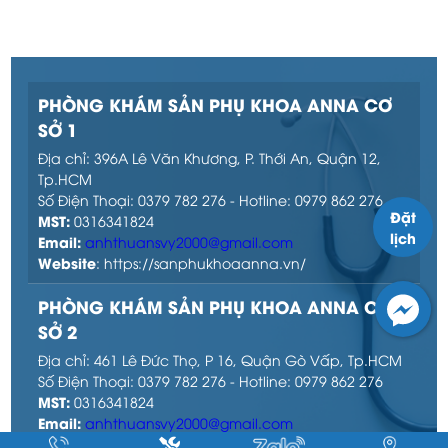
PHÒNG KHÁM SẢN PHỤ KHOA ANNA CƠ
SỞ 1
Địa chỉ: 396A Lê Văn Khương, P. Thới An, Quận 12,
Tp.HCM
Số Điện Thoại: 0379 782 276 - Hotline: 0979 862 276
Đặt
MST:
0316341824
lịch
Email:
anhthuansvy2000@gmail.com
Website
: https://sanphukhoaanna.vn/
PHÒNG KHÁM SẢN PHỤ KHOA ANNA CƠ
SỞ 2
Địa chỉ: 461 Lê Đức Thọ, P 16, Quận Gò Vấp, Tp.HCM
Số Điện Thoại: 0379 782 276 - Hotline: 0979 862 276
MST:
0316341824
Email:
anhthuansvy2000@gmail.com
Website
: https://sanphukhoaanna.vn/