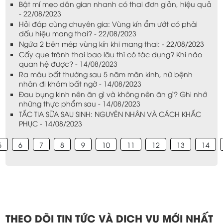
Bật mí mẹo dân gian nhanh có thai đơn giản, hiệu quả
- 22/08/2023
Hỏi đáp cùng chuyên gia: Vùng kín ẩm ướt có phải
dấu hiệu mang thai? - 22/08/2023
Ngứa 2 bên mép vùng kín khi mang thai: - 22/08/2023
Cấy que tránh thai bao lâu thì có tác dụng? Khi nào
quan hệ được? - 14/08/2023
Ra máu bất thường sau 5 năm mãn kinh, nữ bệnh
nhân đi khám bất ngờ - 14/08/2023
Đau bụng kinh nên ăn gì và không nên ăn gì? Ghi nhớ
những thực phẩm sau - 14/08/2023
TẮC TIA SỮA SAU SINH: NGUYÊN NHÂN VÀ CÁCH KHẮC
PHỤC - 14/08/2023
5
6
7
8
9
10
11
12
13
14
THEO DÕI TIN TỨC VÀ DỊCH VỤ MỚI NHẤT