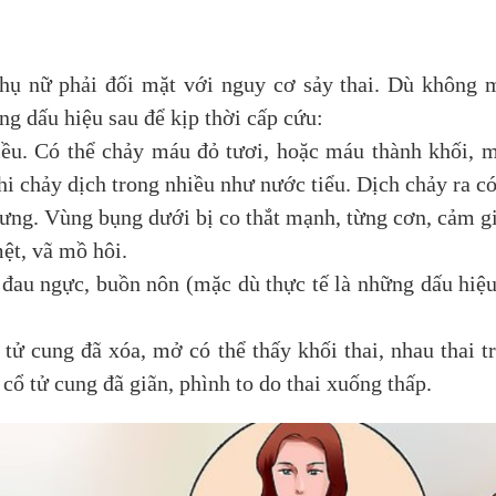
phụ nữ phải đối mặt với nguy cơ sảy thai. Dù không
g dấu hiệu sau để kịp thời cấp cứu:
ều. Có thể chảy máu đỏ tươi, hoặc máu thành khối, 
i chảy dịch trong nhiều như nước tiểu. Dịch chảy ra có
ưng. Vùng bụng dưới bị co thắt mạnh, từng cơn, cảm gi
ệt, vã mồ hôi.
đau ngực, buồn nôn (mặc dù thực tế là những dấu hiệu
tử cung đã xóa, mở có thể thấy khối thai, nhau thai 
 cổ tử cung đã giãn, phình to do thai xuống thấp.