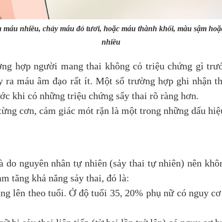
ra máu nhiều, chảy máu đỏ tươi, hoặc máu thành khối, màu sậm hoặ
nhiều
ờng hợp người mang thai không có triệu chứng gì trướ
hấy ra máu âm đạo rất ít. Một số trường hợp ghi nhận t
ước khi có những triệu chứng sẩy thai rõ ràng hơn.
từng cơn, cảm giác mót rặn là một trong những dấu hiệu
à do nguyên nhân tự nhiên (sảy thai tự nhiên) nên khô
àm tăng khả năng sảy thai, đó là:
ăng lên theo tuổi. Ở độ tuổi 35, 20% phụ nữ có nguy c