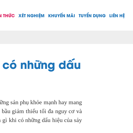
N THỨC
XÉT NGHIỆM
KHUYẾN MÃI
TUYỂN DỤNG
LIÊN HỆ
i có những dấu
 những sản phụ khỏe mạnh hay mang
à bầu giảm thiểu tối đa nguy cơ và
m gì khi có những dấu hiệu của sảy