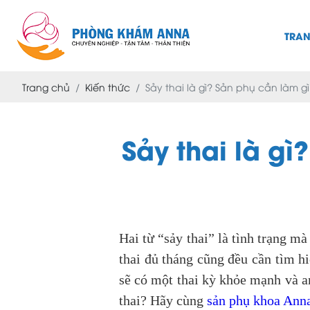
TRA
Trang chủ
Kiến thức
Sảy thai là gì? Sản phụ cần làm g
Sảy thai là g
Hai từ “sảy thai” là tình trạng 
thai đủ tháng cũng đều cần tìm hi
sẽ có một thai kỳ khỏe mạnh và an
thai? Hãy cùng
sản phụ khoa Ann