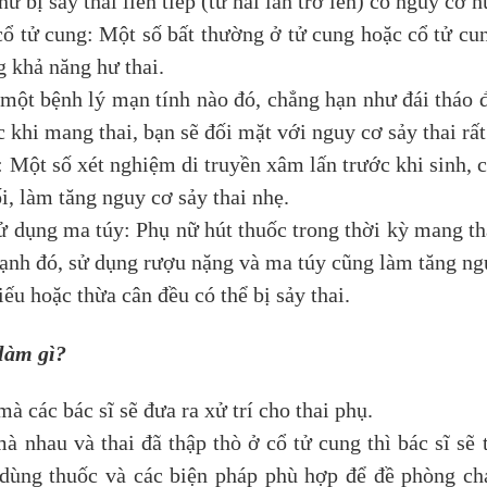
ữ bị sảy thai liên tiếp (từ hai lần trở lên) có nguy cơ h
cổ tử cung: Một số bất thường ở tử cung hoặc cổ tử cu
 khả năng hư thai.
một bệnh lý mạn tính nào đó, chẳng hạn như đái tháo
 khi mang thai, bạn sẽ đối mặt với nguy cơ sảy thai rất
: Một số xét nghiệm di truyền xâm lấn trước khi sinh,
, làm tăng nguy cơ sảy thai nhẹ.
ử dụng ma túy: Phụ nữ hút thuốc trong thời kỳ mang th
ạnh đó, sử dụng rượu nặng và ma túy cũng làm tăng ngu
ếu hoặc thừa cân đều có thể bị sảy thai.
 làm gì?
mà các bác sĩ sẽ đưa ra xử trí cho thai phụ.
à nhau và thai đã thập thò ở cổ tử cung thì bác sĩ sẽ 
ẽ dùng thuốc và các biện pháp phù hợp để đề phòng c