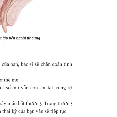
ộc lập bên ngoài tử cung
 của bạn, bác sĩ sẽ chẩn đoán tình
cơ thể mẹ.
t số mô vẫn còn sót lại trong tử
 chảy máu bất thường. Trong trường
 thai kỳ của bạn vẫn sẽ tiếp tục.