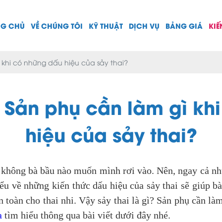
NG CHỦ
VỀ CHÚNG TÔI
KỸ THUẬT
DỊCH VỤ
BẢNG GIÁ
KIẾ
ì khi có những dấu hiệu của sảy thai?
ì? Sản phụ cần làm gì kh
hiệu của sảy thai?
mà không bà bầu nào muốn mình rơi vào. Nên, ngay cả
ểu về những kiến thức dấu hiệu của sảy thai sẽ giúp b
 toàn cho thai nhi. Vậy sảy thai là gì? Sản phụ cần là
a
tìm hiểu thông qua bài viết dưới đây nhé.