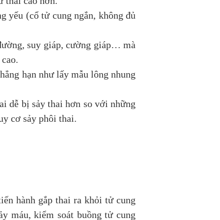
ư thai cao hơn.
ng yếu (cổ tử cung ngắn, không đủ
 đường, suy giáp, cường giáp… mà
 cao.
 chẳng hạn như lấy mẫu lông nhung
ai dễ bị sảy thai hơn so với những
y cơ sảy phôi thai.
tiến hành gắp thai ra khỏi tử cung
hảy máu, kiểm soát buồng tử cung