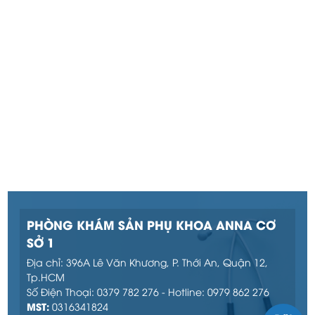
PHÒNG KHÁM SẢN PHỤ KHOA ANNA CƠ
SỞ 1
Địa chỉ: 396A Lê Văn Khương, P. Thới An, Quận 12,
Tp.HCM
Số Điện Thoại: 0379 782 276 - Hotline: 0979 862 276
MST:
0316341824