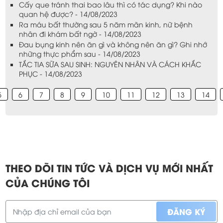
Cấy que tránh thai bao lâu thì có tác dụng? Khi nào
quan hệ được? - 14/08/2023
Ra máu bất thường sau 5 năm mãn kinh, nữ bệnh
nhân đi khám bất ngờ - 14/08/2023
Đau bụng kinh nên ăn gì và không nên ăn gì? Ghi nhớ
những thực phẩm sau - 14/08/2023
TẮC TIA SỮA SAU SINH: NGUYÊN NHÂN VÀ CÁCH KHẮC
PHỤC - 14/08/2023
5
6
7
8
9
10
11
12
13
14
THEO DÕI TIN TỨC VÀ DỊCH VỤ MỚI NHẤT
CỦA CHÚNG TÔI