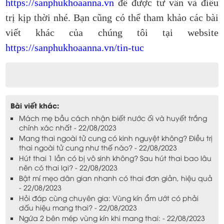
https://sanphukhoaanna.vn
để được tư vấn và điều
trị kịp thời nhé. Bạn cũng có thể tham khảo các bài
viết khác của chúng tôi tại website
https://sanphukhoaanna.vn/tin-tuc
Bài viết khác:
Mách mẹ bầu cách nhận biết nước ối và huyết trắng
chính xác nhất - 22/08/2023
Mang thai ngoài tử cung có kinh nguyệt không? Điều trị
thai ngoài tử cung như thế nào? - 22/08/2023
Hút thai 1 lần có bị vô sinh không? Sau hút thai bao lâu
nên có thai lại? - 22/08/2023
Bật mí mẹo dân gian nhanh có thai đơn giản, hiệu quả
- 22/08/2023
Hỏi đáp cùng chuyên gia: Vùng kín ẩm ướt có phải
dấu hiệu mang thai? - 22/08/2023
Ngứa 2 bên mép vùng kín khi mang thai: - 22/08/2023