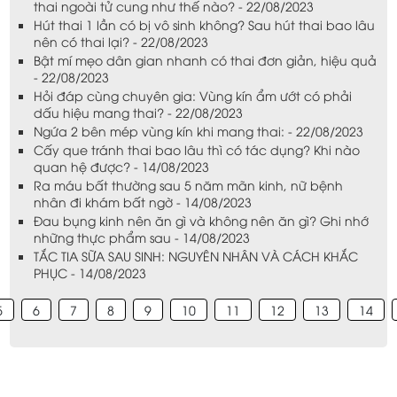
thai ngoài tử cung như thế nào? - 22/08/2023
Hút thai 1 lần có bị vô sinh không? Sau hút thai bao lâu
nên có thai lại? - 22/08/2023
Bật mí mẹo dân gian nhanh có thai đơn giản, hiệu quả
- 22/08/2023
Hỏi đáp cùng chuyên gia: Vùng kín ẩm ướt có phải
dấu hiệu mang thai? - 22/08/2023
Ngứa 2 bên mép vùng kín khi mang thai: - 22/08/2023
Cấy que tránh thai bao lâu thì có tác dụng? Khi nào
quan hệ được? - 14/08/2023
Ra máu bất thường sau 5 năm mãn kinh, nữ bệnh
nhân đi khám bất ngờ - 14/08/2023
Đau bụng kinh nên ăn gì và không nên ăn gì? Ghi nhớ
những thực phẩm sau - 14/08/2023
TẮC TIA SỮA SAU SINH: NGUYÊN NHÂN VÀ CÁCH KHẮC
PHỤC - 14/08/2023
5
6
7
8
9
10
11
12
13
14