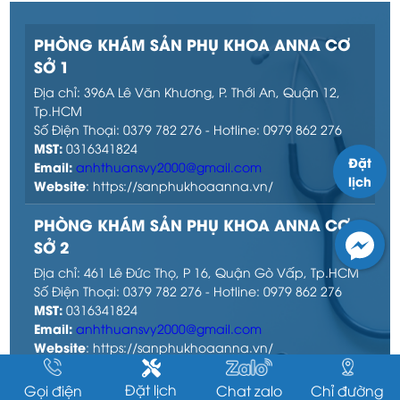
PHÒNG KHÁM SẢN PHỤ KHOA ANNA CƠ
SỞ 1
Địa chỉ: 396A Lê Văn Khương, P. Thới An, Quận 12,
Tp.HCM
Số Điện Thoại: 0379 782 276 - Hotline: 0979 862 276
MST:
0316341824
Đặt
Email:
anhthuansvy2000@gmail.com
lịch
Website
: https://sanphukhoaanna.vn/
PHÒNG KHÁM SẢN PHỤ KHOA ANNA CƠ
SỞ 2
Địa chỉ: 461 Lê Đức Thọ, P 16, Quận Gò Vấp, Tp.HCM
Số Điện Thoại: 0379 782 276 - Hotline: 0979 862 276
MST:
0316341824
Email:
anhthuansvy2000@gmail.com
Website
: https://sanphukhoaanna.vn/
PHÒNG KHÁM SẢN PHỤ KHOA ANNA CƠ
Đặt lịch
Gọi điện
Chat zalo
Chỉ đường