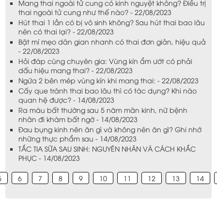
Mang thai ngoài tử cung có kinh nguyệt không? Điều trị
thai ngoài tử cung như thế nào? - 22/08/2023
Hút thai 1 lần có bị vô sinh không? Sau hút thai bao lâu
nên có thai lại? - 22/08/2023
Bật mí mẹo dân gian nhanh có thai đơn giản, hiệu quả
- 22/08/2023
Hỏi đáp cùng chuyên gia: Vùng kín ẩm ướt có phải
dấu hiệu mang thai? - 22/08/2023
Ngứa 2 bên mép vùng kín khi mang thai: - 22/08/2023
Cấy que tránh thai bao lâu thì có tác dụng? Khi nào
quan hệ được? - 14/08/2023
Ra máu bất thường sau 5 năm mãn kinh, nữ bệnh
nhân đi khám bất ngờ - 14/08/2023
Đau bụng kinh nên ăn gì và không nên ăn gì? Ghi nhớ
những thực phẩm sau - 14/08/2023
TẮC TIA SỮA SAU SINH: NGUYÊN NHÂN VÀ CÁCH KHẮC
PHỤC - 14/08/2023
5
6
7
8
9
10
11
12
13
14