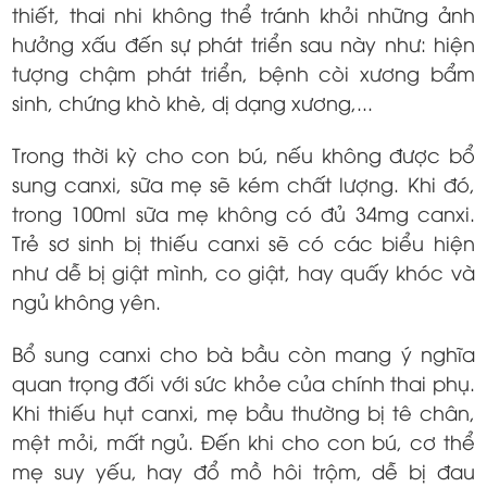
thiết, thai nhi không thể tránh khỏi những ảnh
hưởng xấu đến sự phát triển sau này như: hiện
tượng chậm phát triển, bệnh còi xương bẩm
sinh, chứng khò khè, dị dạng xương,...
Trong thời kỳ cho con bú, nếu không được bổ
sung canxi, sữa mẹ sẽ kém chất lượng. Khi đó,
trong 100ml sữa mẹ không có đủ 34mg canxi.
Trẻ sơ sinh bị thiếu canxi sẽ có các biểu hiện
như dễ bị giật mình, co giật, hay quấy khóc và
ngủ không yên.
Bổ sung canxi cho bà bầu còn mang ý nghĩa
quan trọng đối với sức khỏe của chính thai phụ.
Khi thiếu hụt canxi, mẹ bầu thường bị tê chân,
mệt mỏi, mất ngủ. Đến khi cho con bú, cơ thể
mẹ suy yếu, hay đổ mồ hôi trộm, dễ bị đau