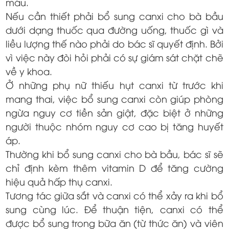
máu.
Nếu cần thiết phải bổ sung canxi cho bà bầu
dưới dạng thuốc qua đường uống, thuốc gì và
liều lượng thế nào phải do bác sĩ quyết định. Bởi
vì việc này đòi hỏi phải có sự giám sát chặt chẽ
về y khoa.
Ở những phụ nữ thiếu hụt canxi từ trước khi
mang thai, việc bổ sung canxi còn giúp phòng
ngừa nguy cơ tiền sản giật, đặc biệt ở những
người thuộc nhóm nguy cơ cao bị tăng huyết
áp.
Thường khi bổ sung canxi cho bà bầu, bác sĩ sẽ
chỉ định kèm thêm vitamin D để tăng cường
hiệu quả hấp thụ canxi.
Tương tác giữa sắt và canxi có thể xảy ra khi bổ
sung cùng lúc. Để thuận tiện, canxi có thể
được bổ sung trong bữa ăn (từ thức ăn) và viên