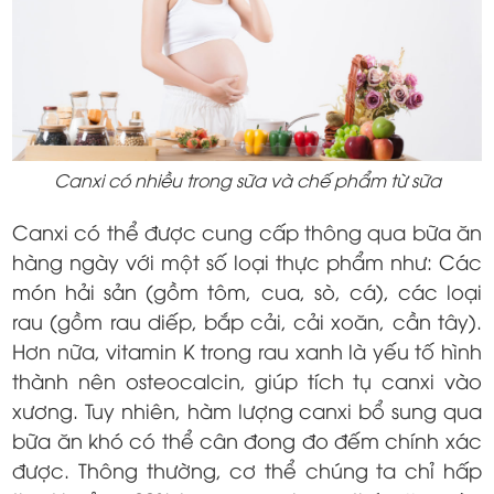
Canxi có nhiều trong sữa và chế phẩm từ sữa
Canxi có thể được cung cấp thông qua bữa ăn
hàng ngày với một số loại thực phẩm như: Các
món hải sản (gồm tôm, cua, sò, cá), các loại
rau (gồm rau diếp, bắp cải, cải xoăn, cần tây).
Hơn nữa, vitamin K trong rau xanh là yếu tố hình
thành nên osteocalcin, giúp tích tụ canxi vào
xương. Tuy nhiên, hàm lượng canxi bổ sung qua
bữa ăn khó có thể cân đong đo đếm chính xác
được. Thông thường, cơ thể chúng ta chỉ hấp