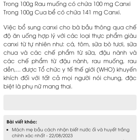
Trong 100g Rau muống có chứa 100 mg Canxi
Trong 100g Cua bể có chứa 141 mg Canxi.
Việc bổ sung canxi cho bà bầu thông qua chế
độ ăn uống hợp lý với các loại thực phẩm giàu
canxi từ tự nhiên như: cá, tôm, sữa bò tươi, sữa
chua và các chế phẩm từ sữa, đậu nành và
các chế phẩm từ đậu nành, rau muống, rau
dền,... được Tổ chức y tế thế giới (WHO) khuyến
khích đối với tất cả mọi người nói chung, đặc
biệt là phụ nữ mang thai.
Bài viết khác:
Mách mẹ bầu cách nhận biết nước ối và huyết trắng
chính xác nhất - 22/08/2023