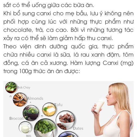
sắt có thể uống giữa các bữa ăn.
Khi bổ sung canxi cho mẹ bầu, lưu ý không nên
phối hợp cùng lúc với những thực phẩm như
chocolate, trà, ca cao. Bởi vì những tương tác
xảy ra có thể sẽ làm giảm hấp thu canxi.
Theo viện dinh dưỡng quốc gia, thực phẩm
chứa nhiều canxi là sữa, lá rau xanh đậm, tôm
đồng, cá ăn cả xương. Hàm lượng Canxi (mg)
trong 100g thức ăn ăn được: