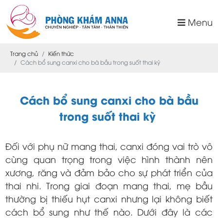
Menu
Trang chủ
Kiến thức
Cách bổ sung canxi cho bà bầu trong suốt thai kỳ
Cách bổ sung canxi cho bà bầu
trong suốt thai kỳ
Đối với phụ nữ mang thai, canxi đóng vai trò vô
cùng quan trọng trong việc hình thành nên
xương, răng và đảm bảo cho sự phát triển của
thai nhi. Trong giai đoạn mang thai, mẹ bầu
thường bị thiếu hụt canxi nhưng lại không biết
cách bổ sung như thế nào. Dưới đây là các