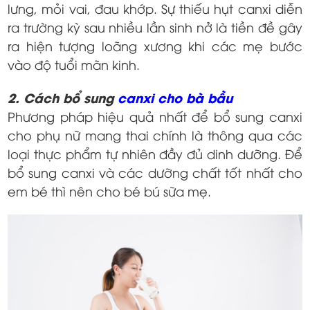
lưng, mỏi vai, đau khớp. Sự thiếu hụt canxi diễn
ra trường kỳ sau nhiều lần sinh nở là tiền đề gây
ra hiện tượng loãng xương khi các mẹ bước
vào độ tuổi mãn kinh.
2. Cách bổ sung
canxi cho bà bầu
Phương pháp hiệu quả nhất để bổ sung canxi
cho phụ nữ mang thai chính là thông qua các
loại thực phẩm tự nhiên đầy đủ dinh dưỡng. Để
bổ sung canxi và các dưỡng chất tốt nhất cho
em bé thì nên cho bé bú sữa mẹ.