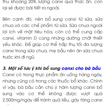
thu khoảng 20% lượng canxi qua thức ăn, còn
lại sẽ được bài tiết ra ngoài.
Bên cạnh đó, nên bổ sung canxi từ sữa, sữa
chua và các chế phẩm từ sữa. Sữa chua ngoài
lợi ích về mặt tiêu hóa, còn có thể cung cấp
canxi, vitamin D cùng những dưỡng chất thiết
yếu khác. Để giúp cơ thể hấp thụ tối đa lượng
canxi trong sữa chua, mẹ bầu nên ăn sữa chua
trước khi đi ngủ.
3. Một số lưu ý khi bổ sung
canxi cho bà bầu
Canxi có trong thực phẩm ăn uống hàng ngày,
nhưng cũng có trong các thuốc bổ khác. Chính
vì vậy, bà bầu cần chú ý hàm lượng canxi bổ
sung vào cơ thể không được vượt quá
2.500mg/ngày để tránh quá liều, gây tăng canxi