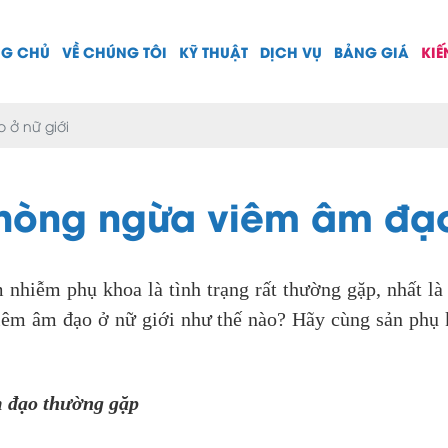
NG CHỦ
VỀ CHÚNG TÔI
KỸ THUẬT
DỊCH VỤ
BẢNG GIÁ
KIẾ
 ở nữ giới
phòng ngừa viêm âm đạo
nhiễm phụ khoa là tình trạng rất thường gặp, nhất là
iêm âm đạo ở nữ giới như thế nào? Hãy cùng sản phụ 
m đạo thường gặp