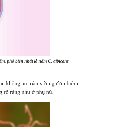
nấm, phổ biến nhất là nấm C. albicans
dục không an toàn với người nhiễm
g rõ ràng như ở phụ nữ.