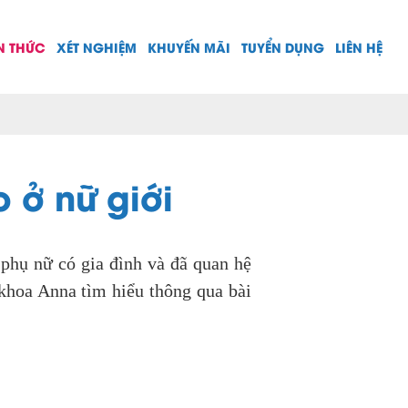
N THỨC
XÉT NGHIỆM
KHUYẾN MÃI
TUYỂN DỤNG
LIÊN HỆ
 ở nữ giới
 phụ nữ có gia đình và đã quan hệ
khoa Anna tìm hiểu thông qua bài