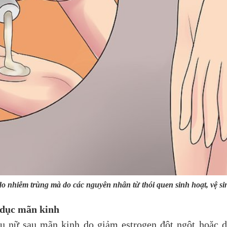
 nhiễm trùng mà do các nguyên nhân từ thói quen sinh hoạt, vệ si
 dục mãn kinh
ụ nữ sau mãn kinh do giảm estrogen đột ngột hoặc do