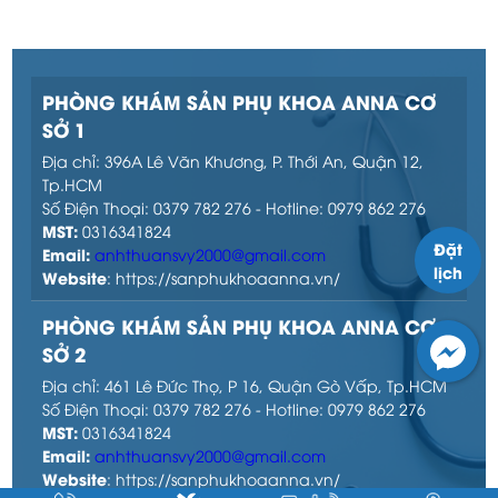
PHÒNG KHÁM SẢN PHỤ KHOA ANNA CƠ
SỞ 1
Địa chỉ: 396A Lê Văn Khương, P. Thới An, Quận 12,
Tp.HCM
Số Điện Thoại: 0379 782 276 - Hotline: 0979 862 276
MST:
0316341824
Đặt
Email:
anhthuansvy2000@gmail.com
lịch
Website
: https://sanphukhoaanna.vn/
PHÒNG KHÁM SẢN PHỤ KHOA ANNA CƠ
SỞ 2
Địa chỉ: 461 Lê Đức Thọ, P 16, Quận Gò Vấp, Tp.HCM
Số Điện Thoại: 0379 782 276 - Hotline: 0979 862 276
MST:
0316341824
Email:
anhthuansvy2000@gmail.com
Website
: https://sanphukhoaanna.vn/