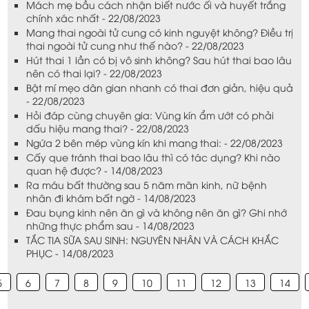
Mách mẹ bầu cách nhận biết nước ối và huyết trắng
chính xác nhất - 22/08/2023
Mang thai ngoài tử cung có kinh nguyệt không? Điều trị
thai ngoài tử cung như thế nào? - 22/08/2023
Hút thai 1 lần có bị vô sinh không? Sau hút thai bao lâu
nên có thai lại? - 22/08/2023
Bật mí mẹo dân gian nhanh có thai đơn giản, hiệu quả
- 22/08/2023
Hỏi đáp cùng chuyên gia: Vùng kín ẩm ướt có phải
dấu hiệu mang thai? - 22/08/2023
Ngứa 2 bên mép vùng kín khi mang thai: - 22/08/2023
Cấy que tránh thai bao lâu thì có tác dụng? Khi nào
quan hệ được? - 14/08/2023
Ra máu bất thường sau 5 năm mãn kinh, nữ bệnh
nhân đi khám bất ngờ - 14/08/2023
Đau bụng kinh nên ăn gì và không nên ăn gì? Ghi nhớ
những thực phẩm sau - 14/08/2023
TẮC TIA SỮA SAU SINH: NGUYÊN NHÂN VÀ CÁCH KHẮC
PHỤC - 14/08/2023
5
6
7
8
9
10
11
12
13
14