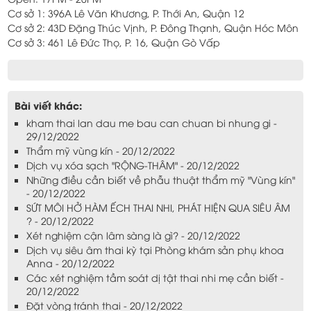
Cơ sở 1: 396A Lê Văn Khương, P. Thới An, Quận 12
Cơ sở 2: 43D Đặng Thúc Vịnh, P. Đông Thạnh, Quận Hóc Môn
Cơ sở 3: 461 Lê Đức Thọ, P. 16, Quận Gò Vấp
Bài viết khác:
kham thai lan dau me bau can chuan bi nhung gi -
29/12/2022
Thẩm mỹ vùng kín - 20/12/2022
Dịch vụ xóa sạch "RỘNG-THÂM" - 20/12/2022
Những điều cần biết về phẫu thuật thẩm mỹ "Vùng kín"
- 20/12/2022
SỨT MÔI HỞ HÀM ẾCH THAI NHI, PHÁT HIỆN QUA SIÊU ÂM
? - 20/12/2022
Xét nghiệm cận lâm sàng là gì? - 20/12/2022
Dịch vụ siêu âm thai kỳ tại Phòng khám sản phụ khoa
Anna - 20/12/2022
Các xét nghiệm tầm soát dị tật thai nhi mẹ cần biết -
20/12/2022
Đặt vòng tránh thai - 20/12/2022