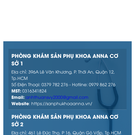
PHÒNG KHÁM SẢN PHỤ KHOA ANNA CƠ
SỞ 1
Địa chỉ: 396A Lê Văn Khương, P. Thới An, Quận 12,
Tp.HCM
Số Điện Thoại: 0379 782 276 - Hotline: 0979 862 276
MST:
0316341824
Email:
anhthuansvy2000@gmail.com
Website
: https://sanphukhoaanna.vn/
PHÒNG KHÁM SẢN PHỤ KHOA ANNA CƠ
SỞ 2
Địa chỉ: 461 Lê Đức Thọ, P 16, Quận Gò Vấp, Tp.HCM