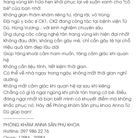
trang vùng kín hứa hẹn khôi phục lại vẻ xuân xanh cho "cô
bé" của bạn nhờ:
Không gian thăm khám riêng tư, rộng rãi, vô trùng
Đội ngũ y bác sĩ CK1, CK2 đang công tác tại bệnh viện Từ
Dũ, Hùng Vương... với kinh nghiệm chuyên sâu
Ứng dụng các công nghệ tân trang vùng kín hiện đại nhất
Không đau đớn, không cần gây mê, chỉ cần gây tê tại chỗ
Hiệu quả làm đẹp lâu dài
Giúp tăng khoái cảm ham muốn, tăng cảm giác khi quan
hệ
Không cần liệu trình, tiết kiệm thời gian.
Có thể về nhà ngay trong ngày, không mất thời gian nghỉ
dưỡng
Không mất cảm giác khi quan hệ lại sau khi kiêng
Chẳng có gì là ngại ngùng khi phải tân trang cô bé. Điều
đáng ngại nhất là bạn biết mình có khuyết điểm mà không
khắc phục nó. Hãy để Phòng khám Sản phụ khoa Anna Từ
Dũ giúp bạn!
--------------------
PHÒNG KHÁM ANNA SẢN PHỤ KHOA
Hotline: 097 986 22 76
Open: 17PM - 20PM