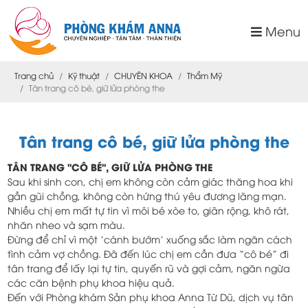
Menu
Trang chủ
Kỹ thuật
CHUYÊN KHOA
Thẩm Mỹ
Tân trang cô bé, giữ lửa phòng the
Tân trang cô bé, giữ lửa phòng the
TÂN TRANG "CÔ BÉ", GIỮ LỬA PHÒNG THE
Sau khi sinh con, chị em không còn cảm giác thăng hoa khi
gần gũi chồng, không còn hứng thú yêu đương lãng mạn.
Nhiều chị em mất tự tin vì môi bé xòe to, giãn rộng, khô rát,
nhăn nheo và sạm màu.
Đừng để chỉ vì một 'cánh bướm' xuống sắc làm ngăn cách
tình cảm vợ chồng. Đã đến lúc chị em cần đưa “cô bé” đi
tân trang để lấy lại tự tin, quyến rũ và gợi cảm, ngăn ngừa
các căn bệnh phụ khoa hiệu quả.
Đến với Phòng khám Sản phụ khoa Anna Từ Dũ, dịch vụ tân