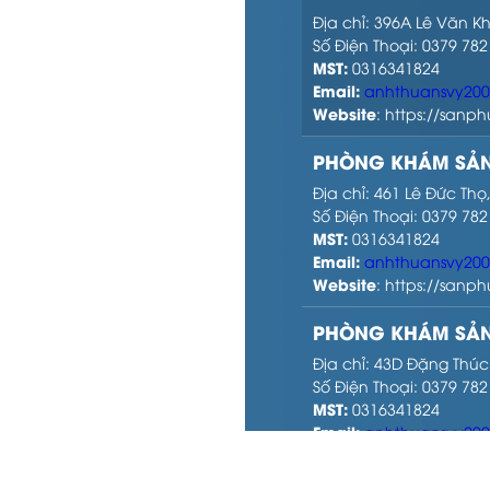
Địa chỉ: 396A Lê Văn K
Số Điện Thoại: 0379 782
MST:
0316341824
Email:
anhthuansvy20
Website
: https://san
PHÒNG KHÁM SẢN
Địa chỉ: 461 Lê Đức Th
Số Điện Thoại: 0379 782
MST:
0316341824
Email:
anhthuansvy20
Website
: https://san
PHÒNG KHÁM SẢN
Địa chỉ: 43D Đặng Thúc
Số Điện Thoại: 0379 782
MST:
0316341824
Email:
anhthuansvy20
Website
: https://san