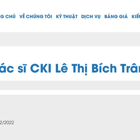
NG CHỦ
VỀ CHÚNG TÔI
KỸ THUẬT
DỊCH VỤ
BẢNG GIÁ
KIẾ
ác sĩ CKI Lê Thị Bích Tr
12/2022