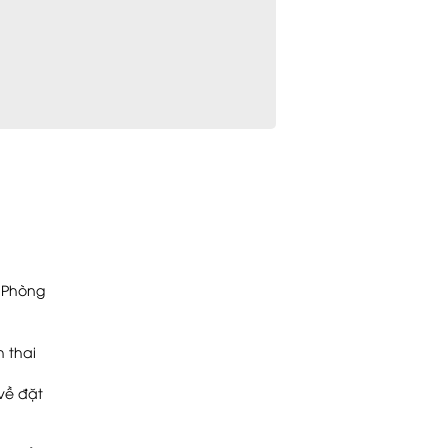
i Phòng
h thai
về đặt