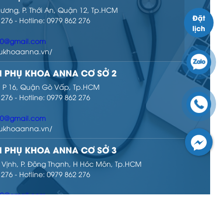
hương, P. Thới An, Quận 12, Tp.HCM
Đặt
 276 - Hotline: 0979 862 276
lịch
00@gmail.com
phukhoaanna.vn/
 PHỤ KHOA ANNA CƠ SỞ 2
ọ, P 16, Quận Gò Vấp, Tp.HCM
 276 - Hotline: 0979 862 276
00@gmail.com
phukhoaanna.vn/
 PHỤ KHOA ANNA CƠ SỞ 3
 Vịnh, P. Đông Thạnh, H Hóc Môn, Tp.HCM
 276 - Hotline: 0979 862 276
00@gmail.com
phukhoaanna.vn/