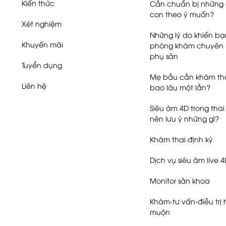
Kiến thức
Cần chuẩn bị những g
con theo ý muốn?
Xét nghiệm
Những lý do khiến b
Khuyến mãi
phòng khám chuyên
phụ sản
Tuyển dụng
Mẹ bầu cần khám tha
Liên hệ
bao lâu một lần?
Siêu âm 4D trong thai
nên lưu ý những gì?
Khám thai định kỳ
Dịch vụ siêu âm live 
Monitor sản khoa
Khám-tư vấn-điều trị
muộn