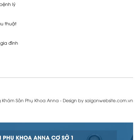
bệnh lý
u thuật
gia đình
g Khám Sản Phụ Khoa Anna - Design by saigonwebsite.com.vn
 PHỤ KHOA ANNA CƠ SỞ 1