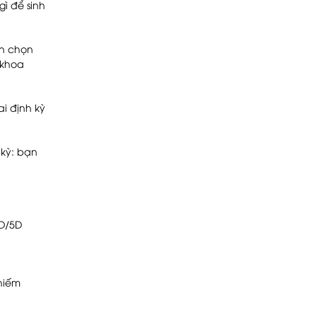
ì để sinh
ạn chọn
 khoa
i định kỳ
 kỳ: bạn
4D/5D
 hiếm