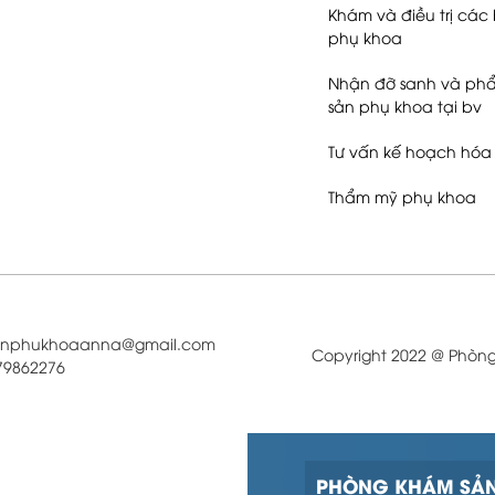
Khám và điều trị các 
phụ khoa
Nhận đỡ sanh và phẩ
sản phụ khoa tại bv
Tư vấn kế hoạch hóa 
Thẩm mỹ phụ khoa
sanphukhoaanna@gmail.com
Copyright 2022 @ Phòn
979862276
PHÒNG KHÁM SẢN