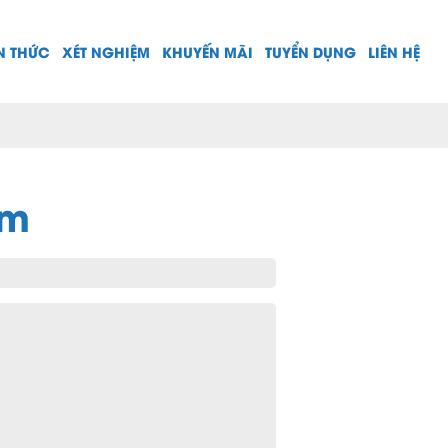
N THỨC
XÉT NGHIỆM
KHUYẾN MÃI
TUYỂN DỤNG
LIÊN HỆ
âm