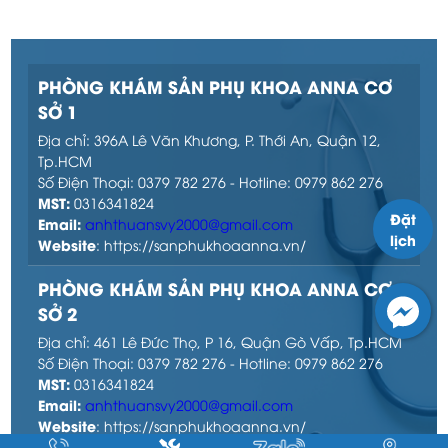
PHÒNG KHÁM SẢN PHỤ KHOA ANNA CƠ
SỞ 1
Địa chỉ: 396A Lê Văn Khương, P. Thới An, Quận 12,
Tp.HCM
Số Điện Thoại: 0379 782 276 - Hotline: 0979 862 276
MST:
0316341824
Đặt
Email:
anhthuansvy2000@gmail.com
lịch
Website
: https://sanphukhoaanna.vn/
PHÒNG KHÁM SẢN PHỤ KHOA ANNA CƠ
SỞ 2
Địa chỉ: 461 Lê Đức Thọ, P 16, Quận Gò Vấp, Tp.HCM
Số Điện Thoại: 0379 782 276 - Hotline: 0979 862 276
MST:
0316341824
Email:
anhthuansvy2000@gmail.com
Website
: https://sanphukhoaanna.vn/