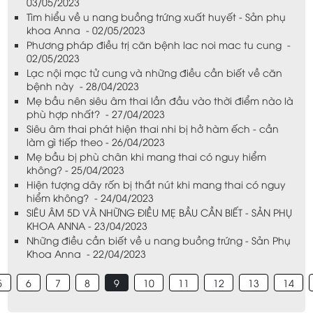
03/05/2023
Tìm hiểu về u nang buồng trứng xuất huyết - Sản phụ
khoa Anna - 02/05/2023
Phương pháp điều trị căn bệnh lac noi mac tu cung -
02/05/2023
Lạc nội mạc tử cung và những điều cần biết về căn
bệnh này - 28/04/2023
Mẹ bầu nên siêu âm thai lần đầu vào thời điểm nào là
phù hợp nhất? - 27/04/2023
Siêu âm thai phát hiện thai nhi bị hở hàm ếch - cần
làm gì tiếp theo - 26/04/2023
Mẹ bầu bị phù chân khi mang thai có nguy hiểm
không? - 25/04/2023
Hiện tượng dây rốn bị thắt nút khi mang thai có nguy
hiểm không? - 24/04/2023
SIÊU ÂM 5D VÀ NHỮNG ĐIỀU MẸ BẦU CẦN BIẾT - SẢN PHỤ
KHOA ANNA - 23/04/2023
Những điều cần biết về u nang buồng trứng - Sản Phụ
Khoa Anna - 22/04/2023
5
6
7
8
9
10
11
12
13
14